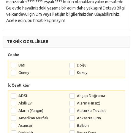
manzaralı ⚡️???? ???? eşyalı ???? bütün olanaklara yakın mesafede
Bu evde hayalinizdeki yaşama bir adım daha yaklaşın! Detaylı Bilgi
ve Randevu için Dm veya İletişim bilgilerimizden ulaşabilirsiniz.
Acele edin, bu fırsatı kaçırmayın!
TEKNİK ÖZELLİKLER
Cephe
Batı
Doğu
Güney
Kuzey
İç Özellikler
ADSL
Ahşap Doğrama
Akıllı Ev
Alarm (Hırsız)
Alarm (Yangın)
Alaturka Tuvalet
Amerikan Mutfak
Ankastre Fırın
Asansör
Balkon
Barbekü
Beyaz Eşya