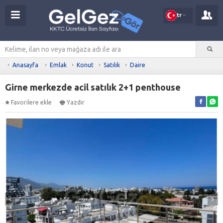
tr
Anasayfa
Emlak
Konut
Satılık
Daire
Girne merkezde acil satılık 2+1 penthouse
Favorilere ekle
Yazdır