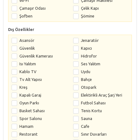
Wi-Fi
Çamaşır Makinesi
Çamaşır Odası
Çelik Kapı
Şofben
Şömine
Dış Özellikler
Asansör
Jenaratör
Güvenlik
Kapıcı
Güvenlik Kamerası
Hidrofor
Isı Yalıtım
Ses Yalıtım
Kablo TV
Uydu
Tv Alt Yapısı
Bahçe
Kreş
Otopark
Kapalı Garaj
Elektirikli Araç Şarj Yeri
Oyun Parkı
Futbol Sahası
Basket Sahası
Tenis Kortu
Spor Salonu
Sauna
Hamam
Cafe
Restorant
Sınır Duvarları