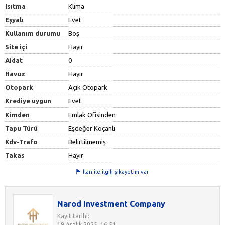
Isıtma
Klima
Eşyalı
Evet
Kullanım durumu
Boş
Site içi
Hayır
Aidat
0
Havuz
Hayır
Otopark
Açık Otopark
Krediye uygun
Evet
Kimden
Emlak Ofisinden
Tapu Türü
Eşdeğer Koçanlı
Kdv-Trafo
Belirtilmemiş
Takas
Hayır
İlan ile ilgili şikayetim var
Narod Investment Company
Kayıt tarihi:
19 Aralık 2025, 16:51