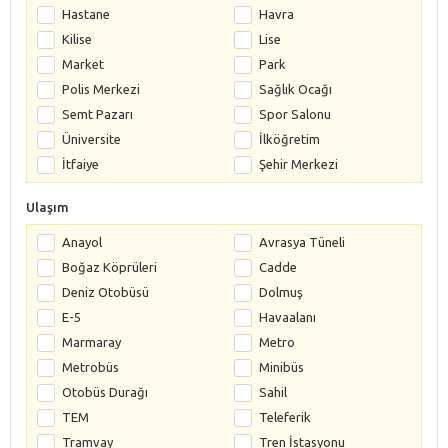
Hastane
Havra
Kilise
Lise
Market
Park
Polis Merkezi
Sağlık Ocağı
Semt Pazarı
Spor Salonu
Üniversite
İlköğretim
İtfaiye
Şehir Merkezi
Ulaşım
Anayol
Avrasya Tüneli
Boğaz Köprüleri
Cadde
Deniz Otobüsü
Dolmuş
E-5
Havaalanı
Marmaray
Metro
Metrobüs
Minibüs
Otobüs Durağı
Sahil
TEM
Teleferik
Tramvay
Tren İstasyonu