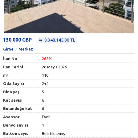
130.000 GBP
8.348.145,00 TL
Girne
Merkez
İlan No
26291
İlan Tarihi
26 Mayıs 2026
m²
110
Oda Sayısı
2+1
Bina yaşı
5
Kat sayısı
6
Bulunduğu kat
6
Asansör
Evet
Banyo sayısı
1
Balkon sayısı
Belirtilmemiş