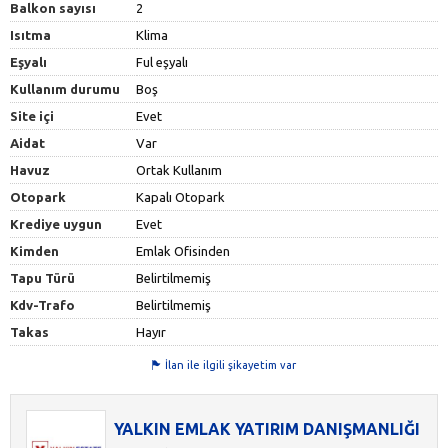
Balkon sayısı
2
Isıtma
Klima
Eşyalı
Ful eşyalı
Kullanım durumu
Boş
Site içi
Evet
Aidat
Var
Havuz
Ortak Kullanım
Otopark
Kapalı Otopark
Krediye uygun
Evet
Kimden
Emlak Ofisinden
Tapu Türü
Belirtilmemiş
Kdv-Trafo
Belirtilmemiş
Takas
Hayır
İlan ile ilgili şikayetim var
YALKIN EMLAK YATIRIM DANIŞMANLIĞI