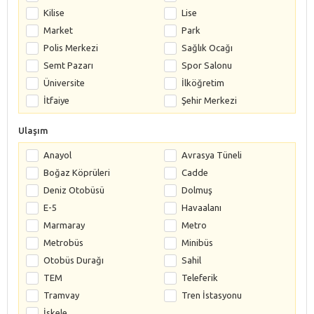
Kilise
Lise
Market
Park
Polis Merkezi
Sağlık Ocağı
Semt Pazarı
Spor Salonu
Üniversite
İlköğretim
İtfaiye
Şehir Merkezi
Ulaşım
Anayol
Avrasya Tüneli
Boğaz Köprüleri
Cadde
Deniz Otobüsü
Dolmuş
E-5
Havaalanı
Marmaray
Metro
Metrobüs
Minibüs
Otobüs Durağı
Sahil
TEM
Teleferik
Tramvay
Tren İstasyonu
İskele