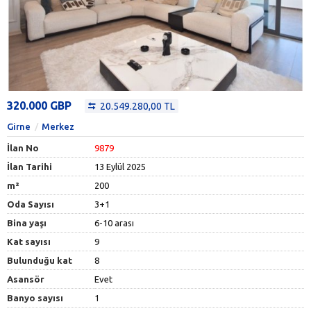
320.000 GBP
20.549.280,00 TL
Girne
Merkez
İlan No
9879
İlan Tarihi
13 Eylül 2025
m²
200
Oda Sayısı
3+1
Bina yaşı
6-10 arası
Kat sayısı
9
Bulunduğu kat
8
Asansör
Evet
Banyo sayısı
1