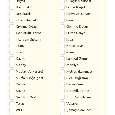
Boyalı
Bulaşık Makinesi
Buzdolabı
Duvar Kağıdı
Duşakabin
Ebeveyn Banyosu
Fiber İnternet
Fırın
Giyinme Odası
Gömme Dolap
Görüntülü Diafon
Hilton Banyo
Intercom Sistemi
Isıcam
Jakuzi
Kartonpiyer
Kiler
Klima
Küvet
Laminat Zemin
Marley
Mobilya
Mutfak (Ankastre)
Mutfak (Laminat)
Mutfak Doğalgazı
PVC Doğrama
Panjur
Parke Zemin
Sauna
Seramik Zemin
Set Üstü Ocak
Spot Aydınlatma
Teras
Vestiyer
Wi-Fi
Çamaşır Makinesi