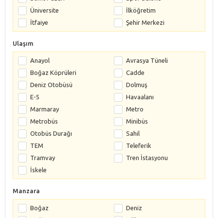
Üniversite
İlköğretim
İtfaiye
Şehir Merkezi
Ulaşım
Anayol
Avrasya Tüneli
Boğaz Köprüleri
Cadde
Deniz Otobüsü
Dolmuş
E-5
Havaalanı
Marmaray
Metro
Metrobüs
Minibüs
Otobüs Durağı
Sahil
TEM
Teleferik
Tramvay
Tren İstasyonu
İskele
Manzara
Boğaz
Deniz