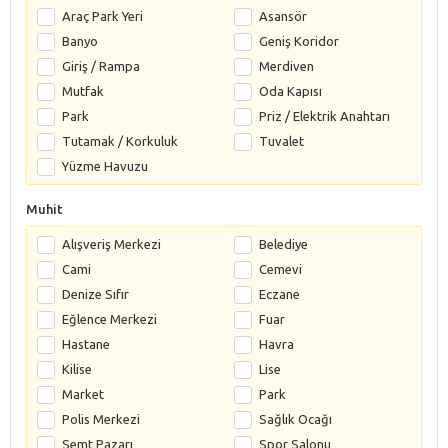
Araç Park Yeri
Asansör
Banyo
Geniş Koridor
Giriş / Rampa
Merdiven
Mutfak
Oda Kapısı
Park
Priz / Elektrik Anahtarı
Tutamak / Korkuluk
Tuvalet
Yüzme Havuzu
Muhit
Alışveriş Merkezi
Belediye
Cami
Cemevi
Denize Sıfır
Eczane
Eğlence Merkezi
Fuar
Hastane
Havra
Kilise
Lise
Market
Park
Polis Merkezi
Sağlık Ocağı
Semt Pazarı
Spor Salonu