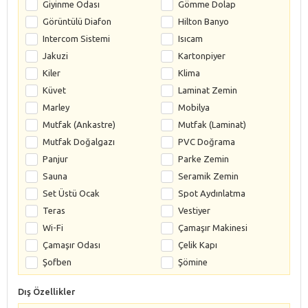
Giyinme Odası
Gömme Dolap
Görüntülü Diafon
Hilton Banyo
Intercom Sistemi
Isıcam
Jakuzi
Kartonpiyer
Kiler
Klima
Küvet
Laminat Zemin
Marley
Mobilya
Mutfak (Ankastre)
Mutfak (Laminat)
Mutfak Doğalgazı
PVC Doğrama
Panjur
Parke Zemin
Sauna
Seramik Zemin
Set Üstü Ocak
Spot Aydınlatma
Teras
Vestiyer
Wi-Fi
Çamaşır Makinesi
Çamaşır Odası
Çelik Kapı
Şofben
Şömine
Dış Özellikler