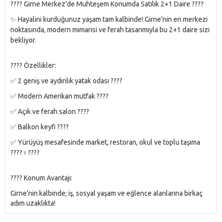
???? Girne Merkez’de Muhteşem Konumda Satılık 2+1 Daire ????
✨ Hayalini kurduğunuz yaşam tam kalbinde! Girne’nin en merkezi
noktasında, modern mimarisi ve ferah tasarımıyla bu 2+1 daire sizi
bekliyor.
???? Özellikler:
✅ 2 geniş ve aydınlık yatak odası ????️
✅ Modern Amerikan mutfak ????
✅ Açık ve ferah salon ????️
✅ Balkon keyfi ????
✅ Yürüyüş mesafesinde market, restoran, okul ve toplu taşıma
????‍♀️????️
???? Konum Avantajı:
Girne’nin kalbinde; iş, sosyal yaşam ve eğlence alanlarına birkaç
adım uzaklıkta!