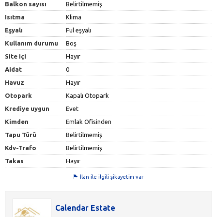
Balkon sayısı
Belirtilmemiş
Isıtma
Klima
Eşyalı
Ful eşyalı
Kullanım durumu
Boş
Site içi
Hayır
Aidat
0
Havuz
Hayır
Otopark
Kapalı Otopark
Krediye uygun
Evet
Kimden
Emlak Ofisinden
Tapu Türü
Belirtilmemiş
Kdv-Trafo
Belirtilmemiş
Takas
Hayır
İlan ile ilgili şikayetim var
Calendar Estate