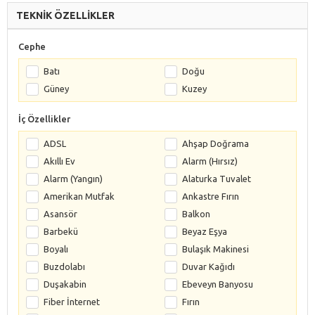
TEKNİK ÖZELLİKLER
Cephe
Batı
Doğu
Güney
Kuzey
İç Özellikler
ADSL
Ahşap Doğrama
Akıllı Ev
Alarm (Hırsız)
Alarm (Yangın)
Alaturka Tuvalet
Amerikan Mutfak
Ankastre Fırın
Asansör
Balkon
Barbekü
Beyaz Eşya
Boyalı
Bulaşık Makinesi
Buzdolabı
Duvar Kağıdı
Duşakabin
Ebeveyn Banyosu
Fiber İnternet
Fırın