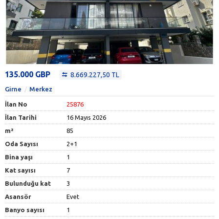
135.000 GBP
8.669.227,50 TL
Girne
Merkez
İlan No
25876
İlan Tarihi
16 Mayıs 2026
m²
85
Oda Sayısı
2+1
Bina yaşı
1
Kat sayısı
7
Bulunduğu kat
3
Asansör
Evet
Banyo sayısı
1