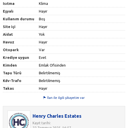
Isıtma
Klima
Eşyalı
Hayır
Kullanım durumu
Boş
Site içi
Hayır
Aidat
Yok
Havuz
Hayır
Otopark
Var
Krediye uygun
Evet
Kimden
Emlak Ofisinden
Tapu Türü
Belirtilmemiş
Kdv-Trafo
Belirtilmemiş
Takas
Hayır
İlan ile ilgili şikayetim var
Henry Charles Estates
Kayıt tarihi:
22 Temmuz 2025, 16:57