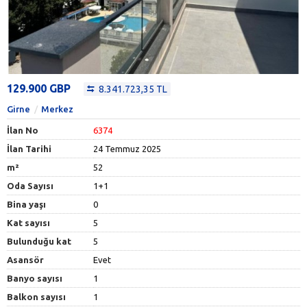
129.900 GBP
8.341.723,35 TL
Girne
Merkez
İlan No
6374
İlan Tarihi
24 Temmuz 2025
m²
52
Oda Sayısı
1+1
Bina yaşı
0
Kat sayısı
5
Bulunduğu kat
5
Asansör
Evet
Banyo sayısı
1
Balkon sayısı
1