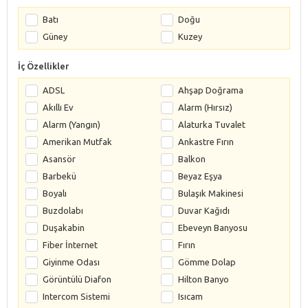
Batı
Doğu
Güney
Kuzey
İç Özellikler
ADSL
Ahşap Doğrama
Akıllı Ev
Alarm (Hırsız)
Alarm (Yangın)
Alaturka Tuvalet
Amerikan Mutfak
Ankastre Fırın
Asansör
Balkon
Barbekü
Beyaz Eşya
Boyalı
Bulaşık Makinesi
Buzdolabı
Duvar Kağıdı
Duşakabin
Ebeveyn Banyosu
Fiber İnternet
Fırın
Giyinme Odası
Gömme Dolap
Görüntülü Diafon
Hilton Banyo
Intercom Sistemi
Isıcam