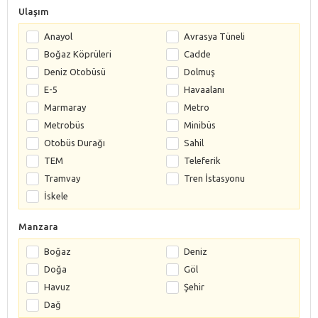
Ulaşım
Anayol
Avrasya Tüneli
Boğaz Köprüleri
Cadde
Deniz Otobüsü
Dolmuş
E-5
Havaalanı
Marmaray
Metro
Metrobüs
Minibüs
Otobüs Durağı
Sahil
TEM
Teleferik
Tramvay
Tren İstasyonu
İskele
Manzara
Boğaz
Deniz
Doğa
Göl
Havuz
Şehir
Dağ