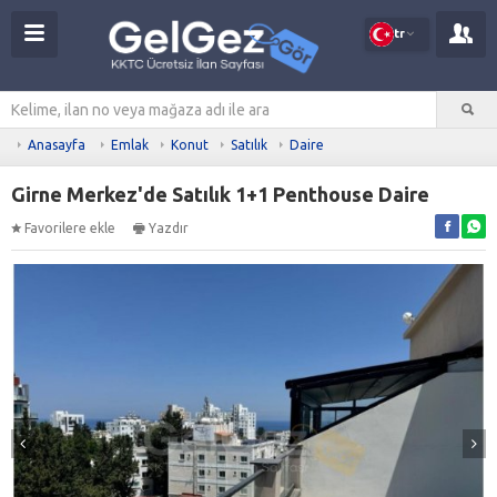
tr
Anasayfa
Emlak
Konut
Satılık
Daire
Girne Merkez'de Satılık 1+1 Penthouse Daire
Favorilere ekle
Yazdır