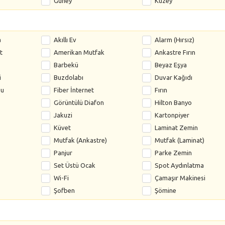
Güney
Kuzey
a
Akıllı Ev
Alarm (Hırsız)
t
Amerikan Mutfak
Ankastre Fırın
Barbekü
Beyaz Eşya
i
Buzdolabı
Duvar Kağıdı
su
Fiber İnternet
Fırın
Görüntülü Diafon
Hilton Banyo
Jakuzi
Kartonpiyer
Küvet
Laminat Zemin
Mutfak (Ankastre)
Mutfak (Laminat)
Panjur
Parke Zemin
Set Üstü Ocak
Spot Aydınlatma
Wi-Fi
Çamaşır Makinesi
Şofben
Şömine