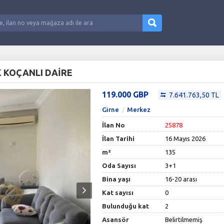
K KOÇANLI DAİRE
119.000 GBP
7.641.763,50 TL
Girne
Merkez
İlan No
25878
İlan Tarihi
16 Mayıs 2026
m²
135
Oda Sayısı
3+1
Bina yaşı
16-20 arası
Kat sayısı
0
Bulunduğu kat
2
Asansör
Belirtilmemiş