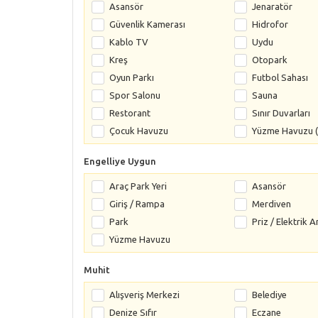
Asansör
Jenaratör
Güvenlik Kamerası
Hidrofor
Kablo TV
Uydu
Kreş
Otopark
Oyun Parkı
Futbol Sahası
Spor Salonu
Sauna
Restorant
Sınır Duvarları
Çocuk Havuzu
Yüzme Havuzu (
Engelliye Uygun
Araç Park Yeri
Asansör
Giriş / Rampa
Merdiven
Park
Priz / Elektrik A
Yüzme Havuzu
Muhit
Alışveriş Merkezi
Belediye
Denize Sıfır
Eczane