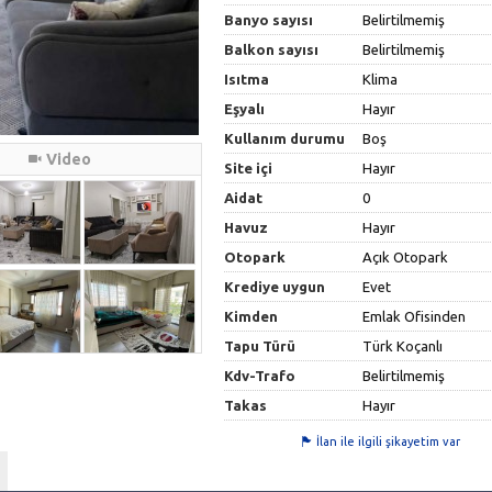
Banyo sayısı
Belirtilmemiş
Balkon sayısı
Belirtilmemiş
Isıtma
Klima
Eşyalı
Hayır
Kullanım durumu
Boş
Video
Site içi
Hayır
Aidat
0
Havuz
Hayır
Otopark
Açık Otopark
Krediye uygun
Evet
Kimden
Emlak Ofisinden
Tapu Türü
Türk Koçanlı
Kdv-Trafo
Belirtilmemiş
Takas
Hayır
İlan ile ilgili şikayetim var