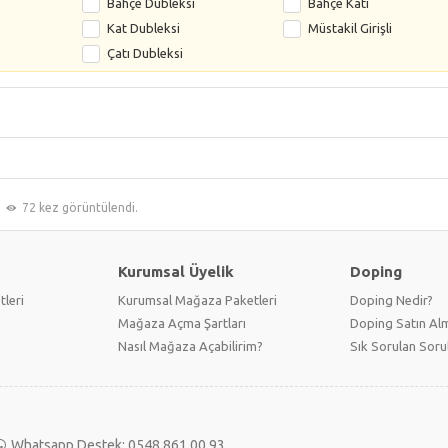
s
Bahçe Dubleksi
Bahçe Katı
Kat Dubleksi
Müstakil Girişli
Çatı Dubleksi
72 kez görüntülendi.
Kurumsal Üyelik
Doping
tleri
Kurumsal Mağaza Paketleri
Doping Nedir?
Mağaza Açma Şartları
Doping Satın Alm
Nasıl Mağaza Açabilirim?
Sık Sorulan Soru
Whatsapp Destek: 0548 861 00 93