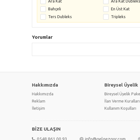
Ara Kat
Ara Kat Dublek
Bahçeli
En Üst Kat
Ters Dubleks
Tripleks
Yorumlar
Hakkımızda
Bireysel Üyelik
Hakkımızda
Bireysel Üyelik Pake
Reklam
İlan Verme Kuralları
İletişim
Kullanım Koşulları
BİZE ULAŞIN
0548 861 00 93
info@gelgezgor.com