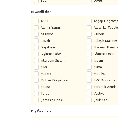
Batı
Doğu
İç Özellikler
ADSL
Ahşap Doğram
Alarm (Yangın)
Alaturka Tuvale
Asansör
Balkon
Boyalı
Bulaşık Makines
Duşakabin
Ebeveyn Banyo
Giyinme Odası
Gömme Dolap
Intercom Sistemi
Isıcam
Kiler
Klima
Marley
Mobilya
Mutfak Doğalgazı
PVC Doğrama
Sauna
Seramik Zemin
Teras
Vestiyer
Çamaşır Odası
Çelik Kapı
Dış Özellikler