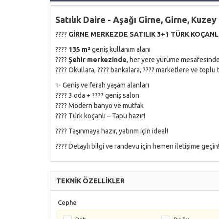
Satılık Daire - Aşağı Girne, Girne, Kuzey
????
GİRNE MERKEZDE SATILIK 3+1 TÜRK KOÇANL
????
135 m²
geniş kullanım alanı
????
Şehir merkezinde
, her yere yürüme mesafesinde
???? Okullara, ???? bankalara, ???? marketlere ve toplu
✨ Geniş ve ferah yaşam alanları
????️ 3 oda + ????️ geniş salon
???? Modern banyo ve mutfak
???? Türk koçanlı – Tapu hazır!
???? Taşınmaya hazır, yatırım için ideal!
???? Detaylı bilgi ve randevu için hemen iletişime geçin
TEKNİK ÖZELLİKLER
Cephe