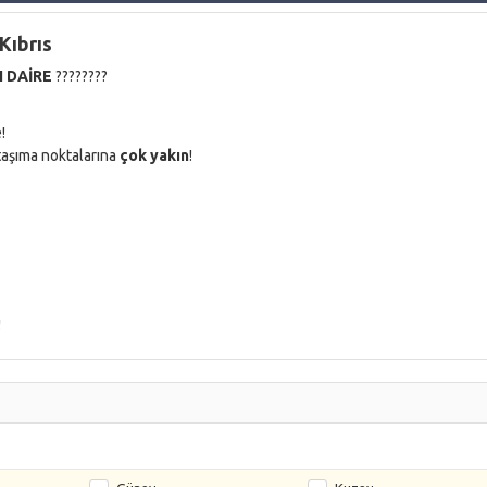
 Kıbrıs
I DAİRE
????????
!
 taşıma noktalarına
çok yakın
!
!