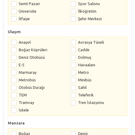
Semt Pazarı
Spor Salonu
Üniversite
İlköğretim
İtfaiye
Şehir Merkezi
Ulaşım
Anayol
Avrasya Tüneli
Boğaz Köprüleri
Cadde
Deniz Otobüsü
Dolmuş
E-5
Havaalanı
Marmaray
Metro
Metrobüs
Minibüs
Otobüs Durağı
Sahil
TEM
Teleferik
Tramvay
Tren İstasyonu
İskele
Manzara
Boğaz
Deniz