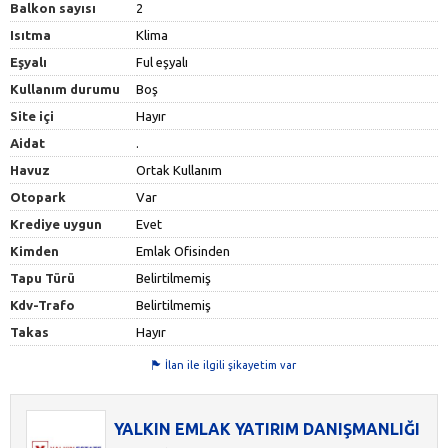
Balkon sayısı
2
Isıtma
Klima
Eşyalı
Ful eşyalı
Kullanım durumu
Boş
Site içi
Hayır
Aidat
.
Havuz
Ortak Kullanım
Otopark
Var
Krediye uygun
Evet
Kimden
Emlak Ofisinden
Tapu Türü
Belirtilmemiş
Kdv-Trafo
Belirtilmemiş
Takas
Hayır
İlan ile ilgili şikayetim var
YALKIN EMLAK YATIRIM DANIŞMANLIĞI