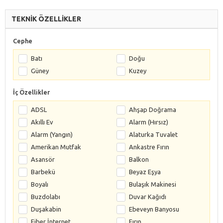
TEKNİK ÖZELLİKLER
Cephe
Batı
Doğu
Güney
Kuzey
İç Özellikler
ADSL
Ahşap Doğrama
Akıllı Ev
Alarm (Hırsız)
Alarm (Yangın)
Alaturka Tuvalet
Amerikan Mutfak
Ankastre Fırın
Asansör
Balkon
Barbekü
Beyaz Eşya
Boyalı
Bulaşık Makinesi
Buzdolabı
Duvar Kağıdı
Duşakabin
Ebeveyn Banyosu
Fiber İnternet
Fırın