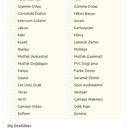
Giyinme Odası
Gömme Dolap
Görüntülü Diafon
Hilton Banyo
Intercom Sistemi
Isıcam
Jakuzi
Kartonpiyer
Kiler
Klima
Küvet
Laminat Zemin
Marley
Mobilya
Mutfak (Ankastre)
Mutfak (Laminat)
Mutfak Doğalgazı
PVC Doğrama
Panjur
Parke Zemin
Sauna
Seramik Zemin
Set Üstü Ocak
Spot Aydınlatma
Teras
Vestiyer
Wi-Fi
Çamaşır Makinesi
Çamaşır Odası
Çelik Kapı
Şofben
Şömine
Dış Özellikler