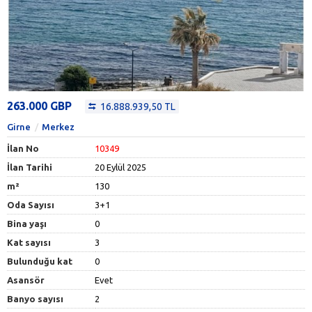
263.000 GBP
16.888.939,50 TL
Girne
Merkez
İlan No
10349
İlan Tarihi
20 Eylül 2025
m²
130
Oda Sayısı
3+1
Bina yaşı
0
Kat sayısı
3
Bulunduğu kat
0
Asansör
Evet
Banyo sayısı
2