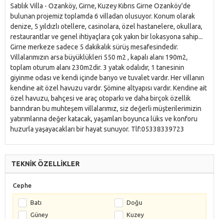
Satılık Villa - Ozanköy, Girne, Kuzey Kıbrıs Girne Ozanköy'de
bulunan projemiz toplamda 6 villadan olusuyor. Konum olarak
denize, 5 yıldızlı otellere, casinolara, özel hastanelere, okullara,
restaurantlar ve genel ihtiyaçlara çok yakın bir lokasyona sahip...
Girne merkeze sadece 5 dakikalık sürüş mesafesindedir.
Villalarımızın arsa büyüklükleri 550 m2 , kapalı alanı 190m2,
toplam oturum alanı 230m2dir. 3 yatak odalıdır, 1 tanesinin
giyinme odası ve kendi içinde banyo ve tuvalet vardır. Her villanın
kendine ait özel havuzu vardır. Şömine altyapısı vardır. Kendine ait
özel havuzu, bahçesi ve araç otoparkı ve daha birçok özellik
barındıran bu muhteşem villalarımız, siz değerli müşterilerimizin
yatırımlarına değer katacak, yaşamları boyunca lüks ve konforu
huzurla yaşayacakları bir hayat sunuyor. Tlf:05338339723
TEKNİK ÖZELLİKLER
Cephe
Batı
Doğu
Güney
Kuzey