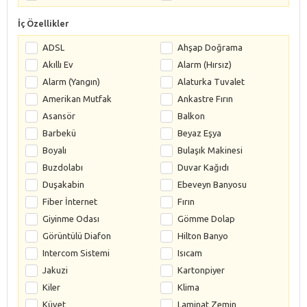
İç Özellikler
ADSL
Ahşap Doğrama
Akıllı Ev
Alarm (Hırsız)
Alarm (Yangın)
Alaturka Tuvalet
Amerikan Mutfak
Ankastre Fırın
Asansör
Balkon
Barbekü
Beyaz Eşya
Boyalı
Bulaşık Makinesi
Buzdolabı
Duvar Kağıdı
Duşakabin
Ebeveyn Banyosu
Fiber İnternet
Fırın
Giyinme Odası
Gömme Dolap
Görüntülü Diafon
Hilton Banyo
Intercom Sistemi
Isıcam
Jakuzi
Kartonpiyer
Kiler
Klima
Küvet
Laminat Zemin