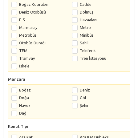
Boğaz Köprüleri
Cadde
Deniz Otobüsü
Dolmuş
E-5
Havaalanı
Marmaray
Metro
Metrobüs
Minibüs
Otobüs Durağı
Sahil
TEM
Teleferik
Tramvay
Tren İstasyonu
İskele
Manzara
Boğaz
Deniz
Doğa
Göl
Havuz
Şehir
Dağ
Konut Tipi
Ara Kat
Ara Kat Dubleks