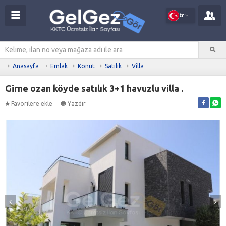
tr
Anasayfa
Emlak
Konut
Satılık
Villa
Girne ozan köyde satılık 3+1 havuzlu villa .
Favorilere ekle
Yazdır