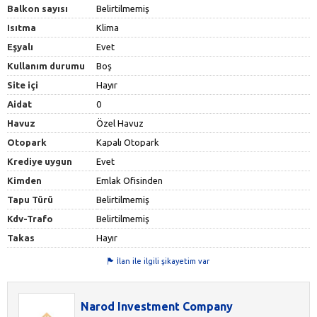
Balkon sayısı
Belirtilmemiş
Isıtma
Klima
Eşyalı
Evet
Kullanım durumu
Boş
Site içi
Hayır
Aidat
0
Havuz
Özel Havuz
Otopark
Kapalı Otopark
Krediye uygun
Evet
Kimden
Emlak Ofisinden
Tapu Türü
Belirtilmemiş
Kdv-Trafo
Belirtilmemiş
Takas
Hayır
İlan ile ilgili şikayetim var
Narod Investment Company