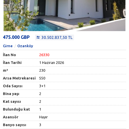
475.000 GBP
30.502.837,50 TL
Girne
Ozanköy
İlan No
26330
İlan Tarihi
1 Haziran 2026
m²
230
Arsa Metrekaresi
550
Oda Sayısı
3+1
Bina yaşı
2
Kat sayısı
2
Bulunduğu kat
1
Asansör
Hayır
Banyo sayısı
3