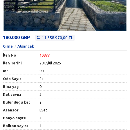
180.000 GBP
11.558.970,00 TL
Girne
Alsancak
İlan No
10877
İlan Tarihi
28 Eylül 2025
m²
90
Oda Sayısı
2+1
Bina yaşı
0
Kat sayısı
3
Bulunduğu kat
2
Asansör
Evet
Banyo sayısı
1
Balkon sayısı
1