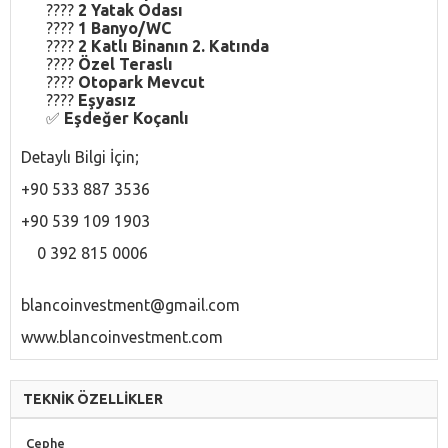
????️
2 Yatak Odası
????
1 Banyo/WC
????
2 Katlı Binanın 2. Katında
????
Özel Teraslı
????
Otopark Mevcut
????
Eşyasız
✅
Eşdeğer Koçanlı
Detaylı Bilgi İçin;
+90 533 887 3536
+90 539 109 1903
0 392 815 0006
blancoinvestment@gmail.com
www.blancoinvestment.com
TEKNİK ÖZELLİKLER
Cephe