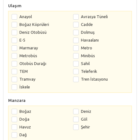
Ulaşım
Anayol
Avrasya Tüneli
Boğaz Köprüleri
Cadde
Deniz Otobüsü
Dolmuş
E-5
Havaalanı
Marmaray
Metro
Metrobüs
Minibüs
Otobüs Durağı
Sahil
TEM
Teleferik
Tramvay
Tren İstasyonu
İskele
Manzara
Boğaz
Deniz
Doğa
Göl
Havuz
Şehir
Dağ