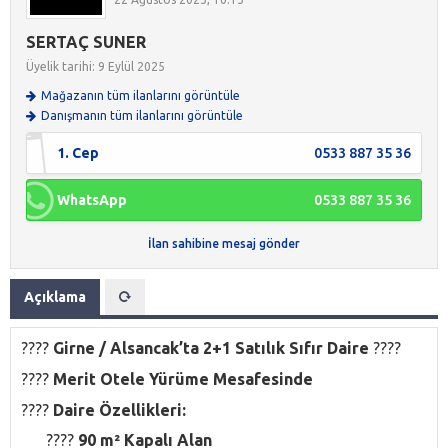
SERTAÇ SUNER
Üyelik tarihi: 9 Eylül 2025
Mağazanın tüm ilanlarını görüntüle
Danışmanın tüm ilanlarını görüntüle
1. Cep
0533 887 35 36
WhatsApp
0533 887 35 36
İlan sahibine mesaj gönder
Açıklama
????
Girne / Alsancak’ta 2+1 Satılık Sıfır Daire
????
????
Merit Otele Yürüme Mesafesinde
????
Daire Özellikleri:
????
90 m² Kapalı Alan