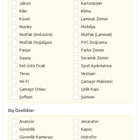
Jakuzi
Kartonpiyer
Kiler
Klima
Küvet
Laminat Zemin
Marley
Mobilya
Mutfak (Ankastre)
Mutfak (Laminat)
Mutfak Doğalgazı
PVC Doğrama
Panjur
Parke Zemin
Sauna
Seramik Zemin
Set Üstü Ocak
Spot Aydınlatma
Teras
Vestiyer
Wi-Fi
Çamaşır Makinesi
Çamaşır Odası
Çelik Kapı
Şofben
Şömine
Dış Özellikler
Asansör
Jenaratör
Güvenlik
Kapıcı
Güvenlik Kamerası
Hidrofor