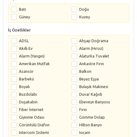
Batı
Doğu
Güney
Kuzey
İç Özellikler
ADSL
Ahşap Doğrama
Akıllı Ev
Alarm (Hırsız)
Alarm (Yangın)
Alaturka Tuvalet
Amerikan Mutfak
Ankastre Fırın
Asansör
Balkon
Barbekü
Beyaz Eşya
Boyalı
Bulaşık Makinesi
Buzdolabı
Duvar Kağıdı
Duşakabin
Ebeveyn Banyosu
Fiber İnternet
Fırın
Giyinme Odası
Gömme Dolap
Görüntülü Diafon
Hilton Banyo
Intercom Sistemi
Isıcam