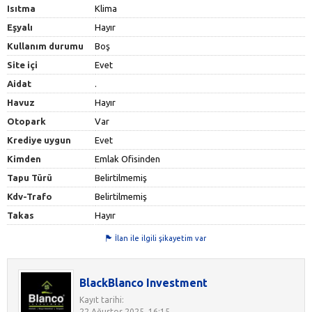
Isıtma
Klima
Eşyalı
Hayır
Kullanım durumu
Boş
Site içi
Evet
Aidat
.
Havuz
Hayır
Otopark
Var
Krediye uygun
Evet
Kimden
Emlak Ofisinden
Tapu Türü
Belirtilmemiş
Kdv-Trafo
Belirtilmemiş
Takas
Hayır
İlan ile ilgili şikayetim var
BlackBlanco Investment
Kayıt tarihi:
22 Ağustos 2025, 16:15