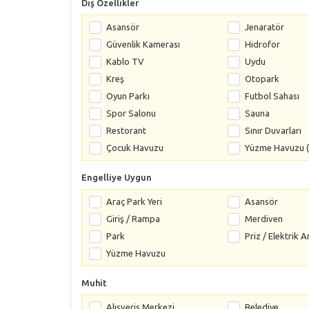
Dış Özellikler
Asansör
Jenaratör
Güvenlik Kamerası
Hidrofor
Kablo TV
Uydu
Kreş
Otopark
Oyun Parkı
Futbol Sahası
Spor Salonu
Sauna
Restorant
Sınır Duvarları
Çocuk Havuzu
Yüzme Havuzu (
Engelliye Uygun
Araç Park Yeri
Asansör
Giriş / Rampa
Merdiven
Park
Priz / Elektrik A
Yüzme Havuzu
Muhit
Alışveriş Merkezi
Belediye