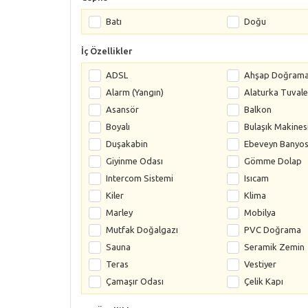
Batı
Doğu
İç Özellikler
ADSL
Ahşap Doğram
Alarm (Yangın)
Alaturka Tuvale
Asansör
Balkon
Boyalı
Bulaşık Makines
Duşakabin
Ebeveyn Banyo
Giyinme Odası
Gömme Dolap
Intercom Sistemi
Isıcam
Kiler
Klima
Marley
Mobilya
Mutfak Doğalgazı
PVC Doğrama
Sauna
Seramik Zemin
Teras
Vestiyer
Çamaşır Odası
Çelik Kapı