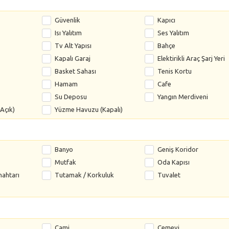
Güvenlik
Kapıcı
Isı Yalıtım
Ses Yalıtım
Tv Alt Yapısı
Bahçe
Kapalı Garaj
Elektirikli Araç Şarj Yeri
Basket Sahası
Tenis Kortu
Hamam
Cafe
Su Deposu
Yangın Merdiveni
Açık)
Yüzme Havuzu (Kapalı)
Banyo
Geniş Koridor
Mutfak
Oda Kapısı
nahtarı
Tutamak / Korkuluk
Tuvalet
Cami
Cemevi