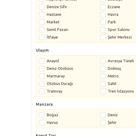
Denize Sıfır
Eczane
Hastane
Havra
Market
Park
Semt Pazarı
Spor Salonu
İtfaiye
Şehir Merkezi
Ulaşım
Anayol
Avrasya Tüneli
Deniz Otobüsü
Dolmuş
Marmaray
Metro
Otobüs Durağı
Sahil
Tramvay
Tren İstasyonu
Manzara
Boğaz
Deniz
Havuz
Şehir
Konut Tipi