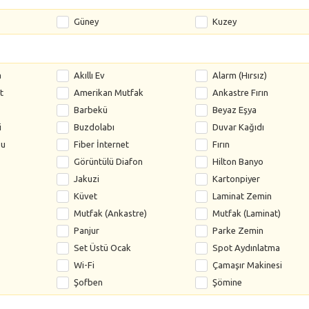
Güney
Kuzey
a
Akıllı Ev
Alarm (Hırsız)
t
Amerikan Mutfak
Ankastre Fırın
Barbekü
Beyaz Eşya
i
Buzdolabı
Duvar Kağıdı
su
Fiber İnternet
Fırın
Görüntülü Diafon
Hilton Banyo
Jakuzi
Kartonpiyer
Küvet
Laminat Zemin
Mutfak (Ankastre)
Mutfak (Laminat)
Panjur
Parke Zemin
Set Üstü Ocak
Spot Aydınlatma
Wi-Fi
Çamaşır Makinesi
Şofben
Şömine