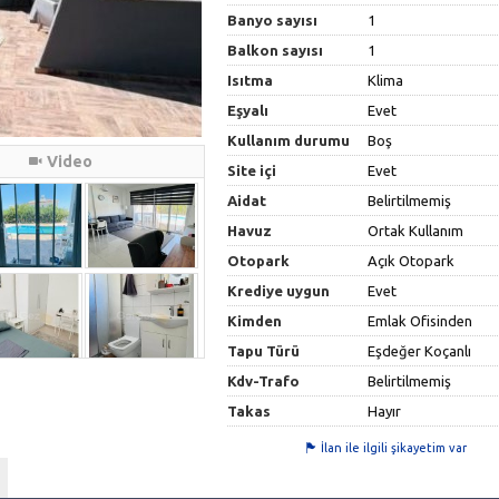
Banyo sayısı
1
Balkon sayısı
1
Isıtma
Klima
Eşyalı
Evet
Kullanım durumu
Boş
Video
Site içi
Evet
Aidat
Belirtilmemiş
Havuz
Ortak Kullanım
Otopark
Açık Otopark
Krediye uygun
Evet
Kimden
Emlak Ofisinden
Tapu Türü
Eşdeğer Koçanlı
Kdv-Trafo
Belirtilmemiş
Takas
Hayır
İlan ile ilgili şikayetim var