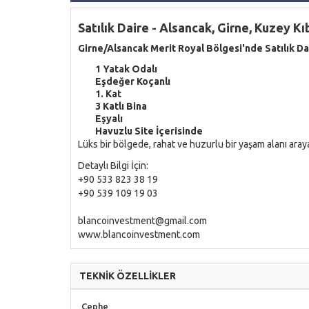
Satılık Daire - Alsancak, Girne, Kuzey Kı
Girne/Alsancak Merit Royal Bölgesi'nde Satılık Da
1 Yatak Odalı
Eşdeğer Koçanlı
1. Kat
3 Katlı Bina
Eşyalı
Havuzlu Site İçerisinde
Lüks bir bölgede, rahat ve huzurlu bir yaşam alanı aray
Detaylı Bilgi İçin:
+90 533 823 38 19
+90 539 109 19 03
blancoinvestment@gmail.com
www.blancoinvestment.com
TEKNİK ÖZELLİKLER
Cephe