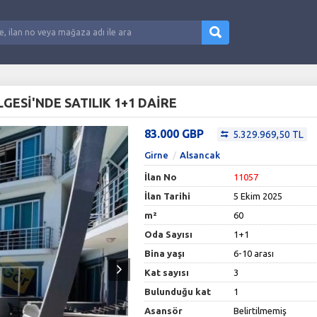
ESİ'NDE SATILIK 1+1 DAİRE
83.000 GBP
5.329.969,50 TL
Girne
Alsancak
İlan No
11057
İlan Tarihi
5 Ekim 2025
m²
60
Oda Sayısı
1+1
Bina yaşı
6-10 arası
Kat sayısı
3
Bulunduğu kat
1
Asansör
Belirtilmemiş