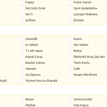
Panjur
Parke Zemin
Set Üstü Ocak
Spot Aydınlatma
Wi-Fi
Çamaşır Makinesi
Şofben
Şömine
Güvenlik
Kapıcı
Isı Yalıtım
Ses Yalıtım
Tv Alt Yapısı
Bahçe
Kapalı Garaj
Elektirikli Araç Şarj Yeri
Basket Sahası
Tenis Kortu
Hamam
Cafe
Su Deposu
Yangın Merdiveni
Açık)
Yüzme Havuzu (Kapalı)
Banyo
Geniş Koridor
Mutfak
Oda Kapısı