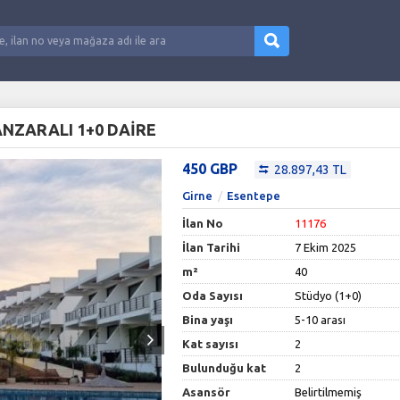
ANZARALI 1+0 DAİRE
450 GBP
28.897,43 TL
Girne
Esentepe
İlan No
11176
İlan Tarihi
7 Ekim 2025
m²
40
Oda Sayısı
Stüdyo (1+0)
Bina yaşı
5-10 arası
Kat sayısı
2
Bulunduğu kat
2
Asansör
Belirtilmemiş