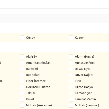
Güney
Kuzey
a
Akıllı Ev
Alarm (Hırsız)
t
Amerikan Mutfak
Ankastre Fırın
Barbekü
Beyaz Eşya
i
Buzdolabı
Duvar Kağıdı
su
Fiber İnternet
Fırın
Görüntülü Diafon
Hilton Banyo
Jakuzi
Kartonpiyer
Küvet
Laminat Zemin
Mutfak (Ankastre)
Mutfak (Laminat)