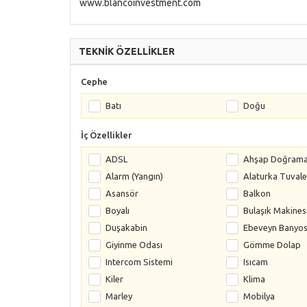
www.blancoinvestment.com
TEKNİK ÖZELLİKLER
Cephe
Batı
Doğu
İç Özellikler
ADSL
Ahşap Doğram
Alarm (Yangın)
Alaturka Tuvale
Asansör
Balkon
Boyalı
Bulaşık Makines
Duşakabin
Ebeveyn Banyo
Giyinme Odası
Gömme Dolap
Intercom Sistemi
Isıcam
Kiler
Klima
Marley
Mobilya