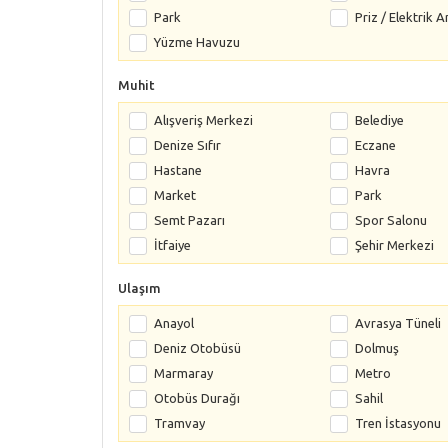
Park
Priz / Elektrik A
Yüzme Havuzu
Muhit
Alışveriş Merkezi
Belediye
Denize Sıfır
Eczane
Hastane
Havra
Market
Park
Semt Pazarı
Spor Salonu
İtfaiye
Şehir Merkezi
Ulaşım
Anayol
Avrasya Tüneli
Deniz Otobüsü
Dolmuş
Marmaray
Metro
Otobüs Durağı
Sahil
Tramvay
Tren İstasyonu