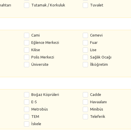
nahtarı
Tutamak / Korkuluk
Tuvalet
Cami
Cemevi
Eğlence Merkezi
Fuar
Kilise
Lise
Polis Merkezi
Sağlık Ocağı
Üniversite
İlköğretim
Boğaz Köprüleri
Cadde
E-5
Havaalanı
Metrobüs
Minibüs
TEM
Teleferik
İskele