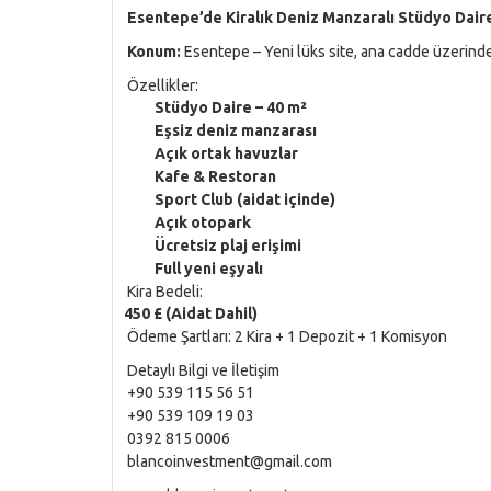
Esentepe’de Kiralık Deniz Manzaralı Stüdyo Dair
Konum:
Esentepe – Yeni lüks site, ana cadde üzerind
Özellikler:
Stüdyo Daire – 40 m²
Eşsiz deniz manzarası
Açık ortak havuzlar
Kafe & Restoran
Sport Club (aidat içinde)
Açık otopark
Ücretsiz plaj erişimi
Full yeni eşyalı
Kira Bedeli:
450 £ (Aidat Dahil)
Ödeme Şartları: 2 Kira + 1 Depozit + 1 Komisyon
Detaylı Bilgi ve İletişim
+90 539 115 56 51
+90 539 109 19 03
0392 815 0006
blancoinvestment@gmail.com