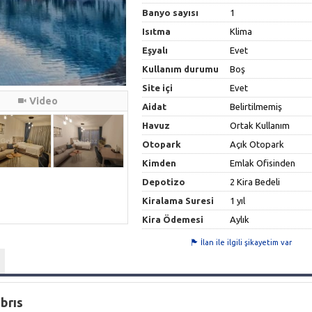
Banyo sayısı
1
Isıtma
Klima
Eşyalı
Evet
Kullanım durumu
Boş
Site içi
Evet
Video
Aidat
Belirtilmemiş
Havuz
Ortak Kullanım
Otopark
Açık Otopark
Kimden
Emlak Ofisinden
Depotizo
2 Kira Bedeli
Kiralama Suresi
1 yıl
Kira Ödemesi
Aylık
İlan ile ilgili şikayetim var
ıbrıs