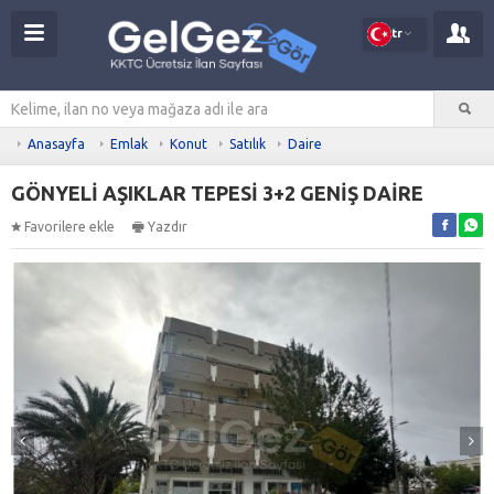
tr
Anasayfa
Emlak
Konut
Satılık
Daire
GÖNYELİ AŞIKLAR TEPESİ 3+2 GENİŞ DAİRE
Favorilere ekle
Yazdır