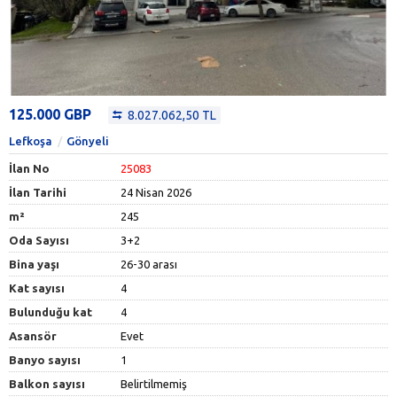
125.000 GBP
8.027.062,50 TL
Lefkoşa
Gönyeli
İlan No
25083
İlan Tarihi
24 Nisan 2026
m²
245
Oda Sayısı
3+2
Bina yaşı
26-30 arası
Kat sayısı
4
Bulunduğu kat
4
Asansör
Evet
Banyo sayısı
1
Balkon sayısı
Belirtilmemiş