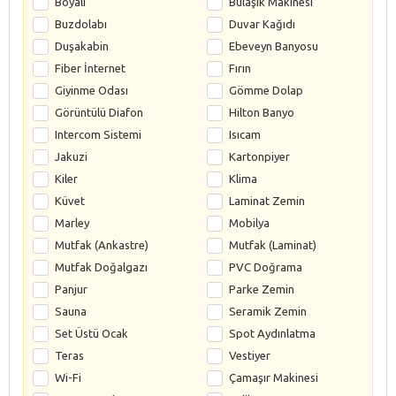
Boyalı
Bulaşık Makinesi
Buzdolabı
Duvar Kağıdı
Duşakabin
Ebeveyn Banyosu
Fiber İnternet
Fırın
Giyinme Odası
Gömme Dolap
Görüntülü Diafon
Hilton Banyo
Intercom Sistemi
Isıcam
Jakuzi
Kartonpiyer
Kiler
Klima
Küvet
Laminat Zemin
Marley
Mobilya
Mutfak (Ankastre)
Mutfak (Laminat)
Mutfak Doğalgazı
PVC Doğrama
Panjur
Parke Zemin
Sauna
Seramik Zemin
Set Üstü Ocak
Spot Aydınlatma
Teras
Vestiyer
Wi-Fi
Çamaşır Makinesi