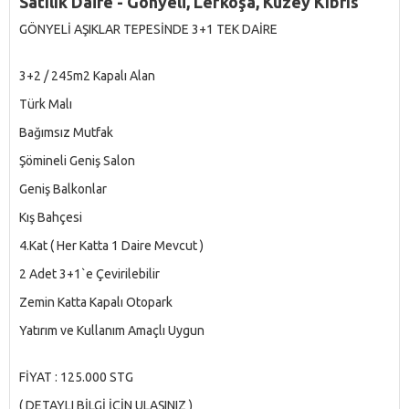
Satılık Daire - Gönyeli, Lefkoşa, Kuzey Kıbrıs
GÖNYELİ AŞIKLAR TEPESİNDE 3+1 TEK DAİRE
3+2 / 245m2 Kapalı Alan
Türk Malı
Bağımsız Mutfak
Şömineli Geniş Salon
Geniş Balkonlar
Kış Bahçesi
4.Kat ( Her Katta 1 Daire Mevcut )
2 Adet 3+1`e Çevirilebilir
Zemin Katta Kapalı Otopark
Yatırım ve Kullanım Amaçlı Uygun
FİYAT : 125.000 STG
( DETAYLI BİLGİ İÇİN ULAŞINIZ )