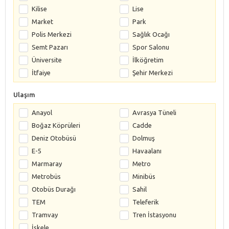
Kilise
Lise
Market
Park
Polis Merkezi
Sağlık Ocağı
Semt Pazarı
Spor Salonu
Üniversite
İlköğretim
İtfaiye
Şehir Merkezi
Ulaşım
Anayol
Avrasya Tüneli
Boğaz Köprüleri
Cadde
Deniz Otobüsü
Dolmuş
E-5
Havaalanı
Marmaray
Metro
Metrobüs
Minibüs
Otobüs Durağı
Sahil
TEM
Teleferik
Tramvay
Tren İstasyonu
İskele