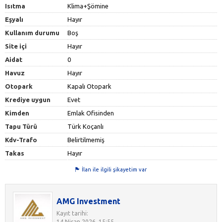
Isıtma
Klima+Şömine
Eşyalı
Hayır
Kullanım durumu
Boş
Site içi
Hayır
Aidat
0
Havuz
Hayır
Otopark
Kapalı Otopark
Krediye uygun
Evet
Kimden
Emlak Ofisinden
Tapu Türü
Türk Koçanlı
Kdv-Trafo
Belirtilmemiş
Takas
Hayır
İlan ile ilgili şikayetim var
AMG Investment
Kayıt tarihi:
14 Nisan 2026, 15:55