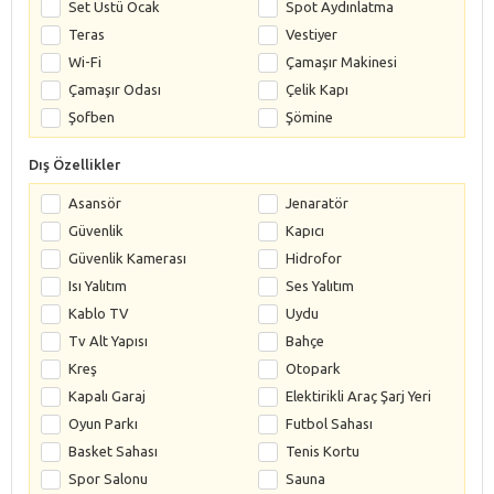
Set Üstü Ocak
Spot Aydınlatma
Teras
Vestiyer
Wi-Fi
Çamaşır Makinesi
Çamaşır Odası
Çelik Kapı
Şofben
Şömine
Dış Özellikler
Asansör
Jenaratör
Güvenlik
Kapıcı
Güvenlik Kamerası
Hidrofor
Isı Yalıtım
Ses Yalıtım
Kablo TV
Uydu
Tv Alt Yapısı
Bahçe
Kreş
Otopark
Kapalı Garaj
Elektirikli Araç Şarj Yeri
Oyun Parkı
Futbol Sahası
Basket Sahası
Tenis Kortu
Spor Salonu
Sauna