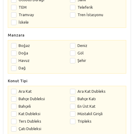
TEM
Teleferik
Tramvay
Tren İstasyonu
İskele
Manzara
Boğaz
Deniz
Doğa
Göl
Havuz
Şehir
Dağ
Konut Tipi
Ara Kat
Ara Kat Dubleks
Bahçe Dubleksi
Bahçe Katı
Bahçeli
En Üst Kat
Kat Dubleksi
Müstakil Girişli
Ters Dubleks
Tripleks
Çatı Dubleksi