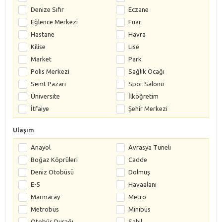
Denize Sıfır
Eczane
Eğlence Merkezi
Fuar
Hastane
Havra
Kilise
Lise
Market
Park
Polis Merkezi
Sağlık Ocağı
Semt Pazarı
Spor Salonu
Üniversite
İlköğretim
İtfaiye
Şehir Merkezi
Ulaşım
Anayol
Avrasya Tüneli
Boğaz Köprüleri
Cadde
Deniz Otobüsü
Dolmuş
E-5
Havaalanı
Marmaray
Metro
Metrobüs
Minibüs
Otobüs Durağı
Sahil