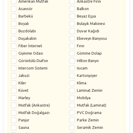
Amerikan Mutfak
Ankastre Fırın
Asansör
Balkon
Barbekü
Beyaz Eşya
Boyalı
Bulaşık Makinesi
Buzdolabı
Duvar Kağıdı
Duşakabin
Ebeveyn Banyosu
Fiber İnternet
Fırın
Giyinme Odası
Gömme Dolap
Görüntülü Diafon
Hilton Banyo
Intercom Sistemi
Isıcam
Jakuzi
Kartonpiyer
Kiler
Klima
Küvet
Laminat Zemin
Marley
Mobilya
Mutfak (Ankastre)
Mutfak (Laminat)
Mutfak Doğalgazı
PVC Doğrama
Panjur
Parke Zemin
Sauna
Seramik Zemin