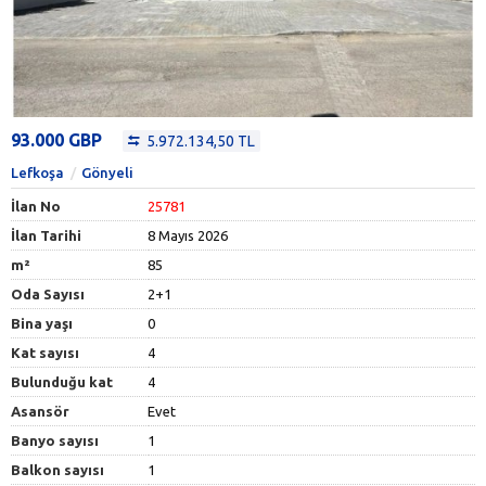
93.000 GBP
5.972.134,50 TL
Lefkoşa
Gönyeli
İlan No
25781
İlan Tarihi
8 Mayıs 2026
m²
85
Oda Sayısı
2+1
Bina yaşı
0
Kat sayısı
4
Bulunduğu kat
4
Asansör
Evet
Banyo sayısı
1
Balkon sayısı
1