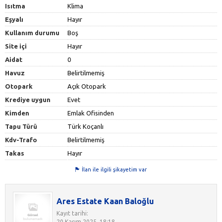
Isıtma
Klima
Eşyalı
Hayır
Kullanım durumu
Boş
Site içi
Hayır
Aidat
0
Havuz
Belirtilmemiş
Otopark
Açık Otopark
Krediye uygun
Evet
Kimden
Emlak Ofisinden
Tapu Türü
Türk Koçanlı
Kdv-Trafo
Belirtilmemiş
Takas
Hayır
İlan ile ilgili şikayetim var
Ares Estate Kaan Baloğlu
Kayıt tarihi:
20 Kasım 2025, 18:18