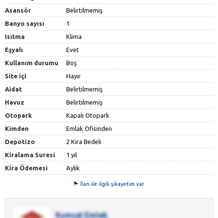
Asansör
Belirtilmemiş
Banyo sayısı
1
Isıtma
Klima
Eşyalı
Evet
Kullanım durumu
Boş
Site içi
Hayır
Aidat
Belirtilmemiş
Havuz
Belirtilmemiş
Otopark
Kapalı Otopark
Kimden
Emlak Ofisinden
Depotizo
2 Kira Bedeli
Kiralama Suresi
1 yıl
Kira Ödemesi
Aylık
İlan ile ilgili şikayetim var
Kumsal Emlak