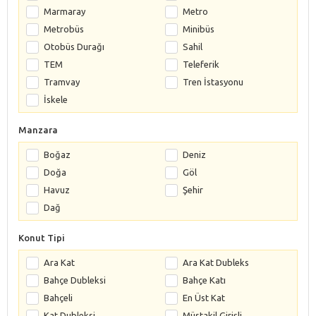
Marmaray
Metro
Metrobüs
Minibüs
Otobüs Durağı
Sahil
TEM
Teleferik
Tramvay
Tren İstasyonu
İskele
Manzara
Boğaz
Deniz
Doğa
Göl
Havuz
Şehir
Dağ
Konut Tipi
Ara Kat
Ara Kat Dubleks
Bahçe Dubleksi
Bahçe Katı
Bahçeli
En Üst Kat
Kat Dubleksi
Müstakil Girişli