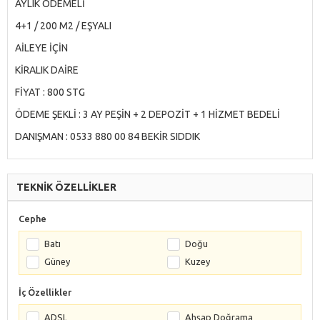
AYLIK ÖDEMELİ
4+1 / 200 M2 / EŞYALI
AİLEYE İÇİN
KİRALIK DAİRE
FİYAT : 800 STG
ÖDEME ŞEKLİ : 3 AY PEŞİN + 2 DEPOZİT + 1 HİZMET BEDELİ
DANIŞMAN : 0533 880 00 84 BEKİR SIDDIK
TEKNİK ÖZELLİKLER
Cephe
Batı
Doğu
Güney
Kuzey
İç Özellikler
ADSL
Ahşap Doğrama