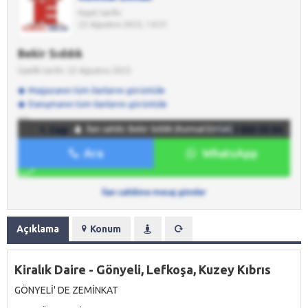
Kayıt tarihi:
22 Ağustos 2025, 14:51
Bekir Sıddık
Üyelik tarihi: 22 Ağustos 2025
Mağazanın tüm ilanlarını görüntüle
Danışmanın tüm ilanlarını görüntüle
1. Cep
İlan sahibi: Bekir Sıddık (Kumsal Emlak)
0533 880 00 84
Ara
WhatsApp
WhatsApp
0533 880 00 84
İlan sahibine mesaj gönder
Açıklama
Konum
Kiralık Daire - Gönyeli, Lefkoşa, Kuzey Kıbrıs
GÖNYELİ' DE ZEMİNKAT