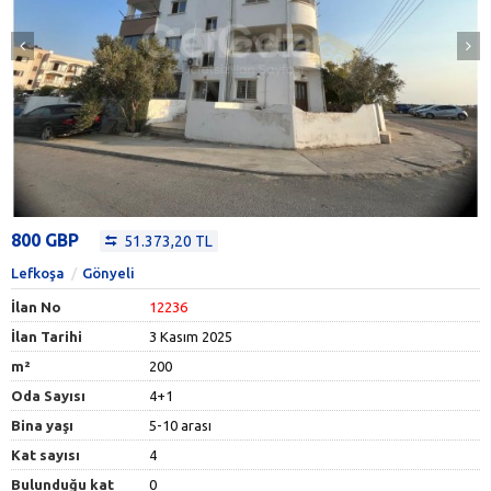
800 GBP
51.373,20 TL
Lefkoşa
Gönyeli
İlan No
12236
İlan Tarihi
3 Kasım 2025
m²
200
Oda Sayısı
4+1
Bina yaşı
5-10 arası
Kat sayısı
4
Bulunduğu kat
0