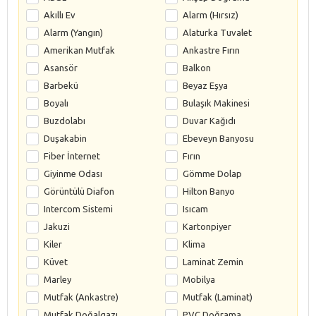
Akıllı Ev
Alarm (Hırsız)
Alarm (Yangın)
Alaturka Tuvalet
Amerikan Mutfak
Ankastre Fırın
Asansör
Balkon
Barbekü
Beyaz Eşya
Boyalı
Bulaşık Makinesi
Buzdolabı
Duvar Kağıdı
Duşakabin
Ebeveyn Banyosu
Fiber İnternet
Fırın
Giyinme Odası
Gömme Dolap
Görüntülü Diafon
Hilton Banyo
Intercom Sistemi
Isıcam
Jakuzi
Kartonpiyer
Kiler
Klima
Küvet
Laminat Zemin
Marley
Mobilya
Mutfak (Ankastre)
Mutfak (Laminat)
Mutfak Doğalgazı
PVC Doğrama