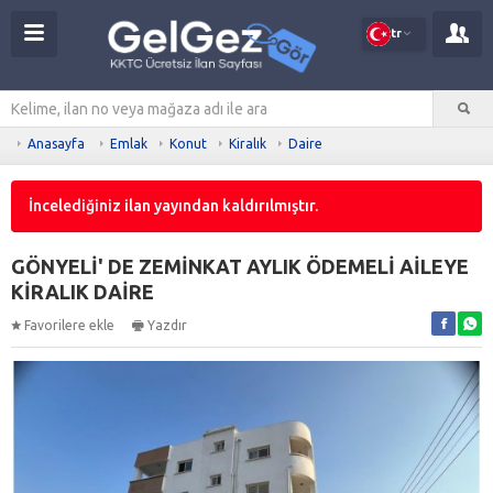
tr
Anasayfa
Emlak
Konut
Kiralık
Daire
İncelediğiniz ilan yayından kaldırılmıştır.
GÖNYELİ' DE ZEMİNKAT AYLIK ÖDEMELİ AİLEYE
KİRALIK DAİRE
Favorilere ekle
Yazdır