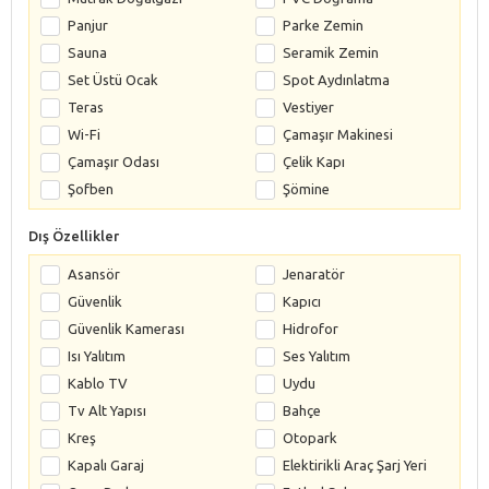
Panjur
Parke Zemin
Sauna
Seramik Zemin
Set Üstü Ocak
Spot Aydınlatma
Teras
Vestiyer
Wi-Fi
Çamaşır Makinesi
Çamaşır Odası
Çelik Kapı
Şofben
Şömine
Dış Özellikler
Asansör
Jenaratör
Güvenlik
Kapıcı
Güvenlik Kamerası
Hidrofor
Isı Yalıtım
Ses Yalıtım
Kablo TV
Uydu
Tv Alt Yapısı
Bahçe
Kreş
Otopark
Kapalı Garaj
Elektirikli Araç Şarj Yeri