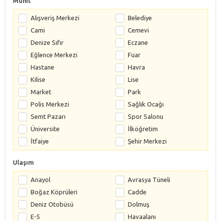
Muhit
Alışveriş Merkezi
Belediye
Cami
Cemevi
Denize Sıfır
Eczane
Eğlence Merkezi
Fuar
Hastane
Havra
Kilise
Lise
Market
Park
Polis Merkezi
Sağlık Ocağı
Semt Pazarı
Spor Salonu
Üniversite
İlköğretim
İtfaiye
Şehir Merkezi
Ulaşım
Anayol
Avrasya Tüneli
Boğaz Köprüleri
Cadde
Deniz Otobüsü
Dolmuş
E-5
Havaalanı