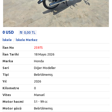
0 USD
0,00 TL
İskele
İskele Merkez
İlan No
25975
İlan Tarihi
18 Mayıs 2026
Marka
Honda
Seri
Diğer Modeller
Tipi
Belirtilmemiş
Yıl
2026
Kilometre
0
Vites
Manuel
Motor hacmi
51 - 99 cc
Motor gücü
Belirtilmemiş