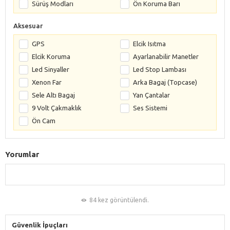
Sürüş Modları
Ön Koruma Barı
Aksesuar
GPS
Elcik Isıtma
Elcik Koruma
Ayarlanabilir Manetler
Led Sinyaller
Led Stop Lambası
Xenon Far
Arka Bagaj (Topcase)
Sele Altı Bagaj
Yan Çantalar
9 Volt Çakmaklık
Ses Sistemi
Ön Cam
Yorumlar
84 kez görüntülendi.
Güvenlik İpuçları