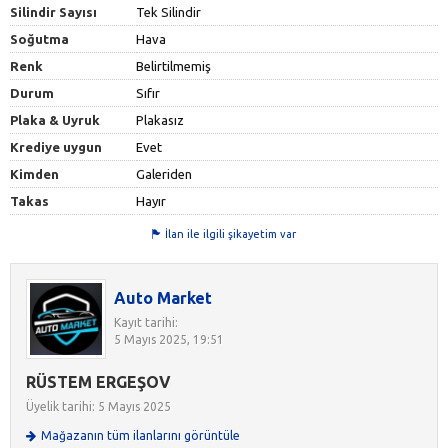
Silindir Sayısı
Tek Silindir
Soğutma
Hava
Renk
Belirtilmemiş
Durum
Sıfır
Plaka & Uyruk
Plakasız
Krediye uygun
Evet
Kimden
Galeriden
Takas
Hayır
İlan ile ilgili şikayetim var
Auto Market
Kayıt tarihi:
5 Mayıs 2025, 19:51
RÜSTEM ERGEŞOV
Üyelik tarihi: 5 Mayıs 2025
Mağazanın tüm ilanlarını görüntüle