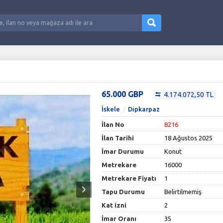
65.000 GBP
4.174.072,50 TL
İskele
Dipkarpaz
İlan No
8216
İlan Tarihi
18 Ağustos 2025
İmar Durumu
Konut
Metrekare
16000
Metrekare Fiyatı
1
Tapu Durumu
Belirtilmemiş
Kat izni
2
İmar Oranı
35