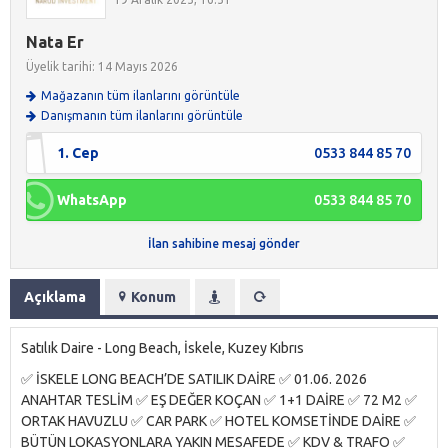
Nata Er
Üyelik tarihi: 14 Mayıs 2026
Mağazanın tüm ilanlarını görüntüle
Danışmanın tüm ilanlarını görüntüle
1. Cep
0533 844 85 70
WhatsApp
0533 844 85 70
İlan sahibine mesaj gönder
Açıklama
Konum
Satılık Daire - Long Beach, İskele, Kuzey Kıbrıs
✅ İSKELE LONG BEACH’DE SATILIK DAİRE ✅ 01.06. 2026
ANAHTAR TESLİM ✅ EŞ DEĞER KOÇAN ✅ 1+1 DAİRE ✅ 72 M2 ✅
ORTAK HAVUZLU ✅ CAR PARK ✅ HOTEL KOMSETİNDE DAİRE ✅
BÜTÜN LOKASYONLARA YAKIN MESAFEDE ✅ KDV & TRAFO ✅