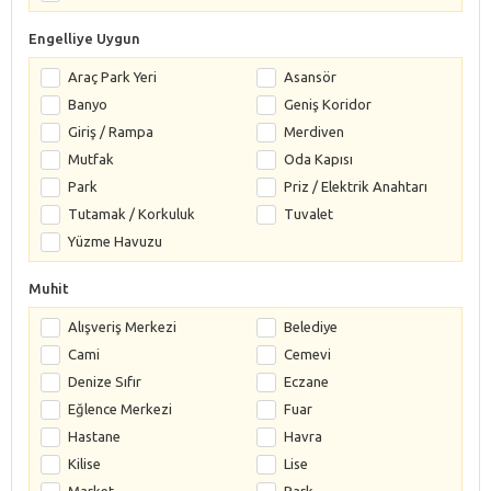
Engelliye Uygun
Araç Park Yeri
Asansör
Banyo
Geniş Koridor
Giriş / Rampa
Merdiven
Mutfak
Oda Kapısı
Park
Priz / Elektrik Anahtarı
Tutamak / Korkuluk
Tuvalet
Yüzme Havuzu
Muhit
Alışveriş Merkezi
Belediye
Cami
Cemevi
Denize Sıfır
Eczane
Eğlence Merkezi
Fuar
Hastane
Havra
Kilise
Lise
Market
Park