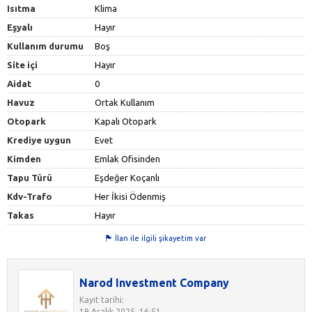
Isıtma
Klima
Eşyalı
Hayır
Kullanım durumu
Boş
Site içi
Hayır
Aidat
0
Havuz
Ortak Kullanım
Otopark
Kapalı Otopark
Krediye uygun
Evet
Kimden
Emlak Ofisinden
Tapu Türü
Eşdeğer Koçanlı
Kdv-Trafo
Her İkisi Ödenmiş
Takas
Hayır
İlan ile ilgili şikayetim var
Narod Investment Company
Kayıt tarihi:
19 Aralık 2025, 16:51