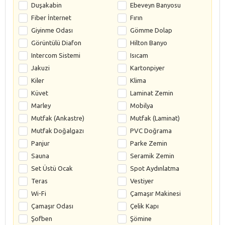
Duşakabin
Ebeveyn Banyosu
Fiber İnternet
Fırın
Giyinme Odası
Gömme Dolap
Görüntülü Diafon
Hilton Banyo
Intercom Sistemi
Isıcam
Jakuzi
Kartonpiyer
Kiler
Klima
Küvet
Laminat Zemin
Marley
Mobilya
Mutfak (Ankastre)
Mutfak (Laminat)
Mutfak Doğalgazı
PVC Doğrama
Panjur
Parke Zemin
Sauna
Seramik Zemin
Set Üstü Ocak
Spot Aydınlatma
Teras
Vestiyer
Wi-Fi
Çamaşır Makinesi
Çamaşır Odası
Çelik Kapı
Şofben
Şömine