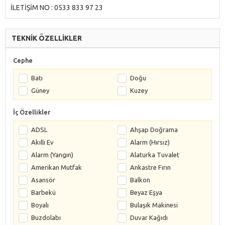
İLETİŞİM NO : 0533 833 97 23
TEKNİK ÖZELLİKLER
Cephe
Batı
Doğu
Güney
Kuzey
İç Özellikler
ADSL
Ahşap Doğrama
Akıllı Ev
Alarm (Hırsız)
Alarm (Yangın)
Alaturka Tuvalet
Amerikan Mutfak
Ankastre Fırın
Asansör
Balkon
Barbekü
Beyaz Eşya
Boyalı
Bulaşık Makinesi
Buzdolabı
Duvar Kağıdı