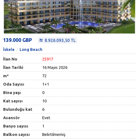
139.000 GBP
8.926.093,50 TL
İskele
Long Beach
İlan No
25917
İlan Tarihi
16 Mayıs 2026
m²
72
Oda Sayısı
1+1
Bina yaşı
0
Kat sayısı
10
Bulunduğu kat
6
Asansör
Evet
Banyo sayısı
1
Balkon sayısı
Belirtilmemiş