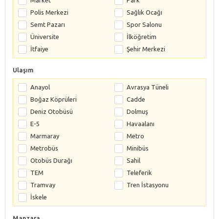
Polis Merkezi
Sağlık Ocağı
Semt Pazarı
Spor Salonu
Üniversite
İlköğretim
İtfaiye
Şehir Merkezi
Ulaşım
Anayol
Avrasya Tüneli
Boğaz Köprüleri
Cadde
Deniz Otobüsü
Dolmuş
E-5
Havaalanı
Marmaray
Metro
Metrobüs
Minibüs
Otobüs Durağı
Sahil
TEM
Teleferik
Tramvay
Tren İstasyonu
İskele
Manzara