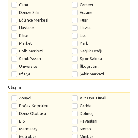
Cami
Cemevi
Denize Sıfır
Eczane
Eğlence Merkezi
Fuar
Hastane
Havra
Kilise
Lise
Market
Park
Polis Merkezi
Sağlık Ocağı
Semt Pazarı
Spor Salonu
Üniversite
İlköğretim
İtfaiye
Şehir Merkezi
Ulaşım
Anayol
Avrasya Tüneli
Boğaz Köprüleri
Cadde
Deniz Otobüsü
Dolmuş
E-5
Havaalanı
Marmaray
Metro
Metrobüs
Minibüs