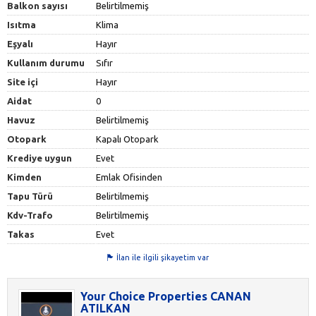
Balkon sayısı
Belirtilmemiş
Isıtma
Klima
Eşyalı
Hayır
Kullanım durumu
Sıfır
Site içi
Hayır
Aidat
0
Havuz
Belirtilmemiş
Otopark
Kapalı Otopark
Krediye uygun
Evet
Kimden
Emlak Ofisinden
Tapu Türü
Belirtilmemiş
Kdv-Trafo
Belirtilmemiş
Takas
Evet
İlan ile ilgili şikayetim var
Your Choice Properties CANAN
ATILKAN