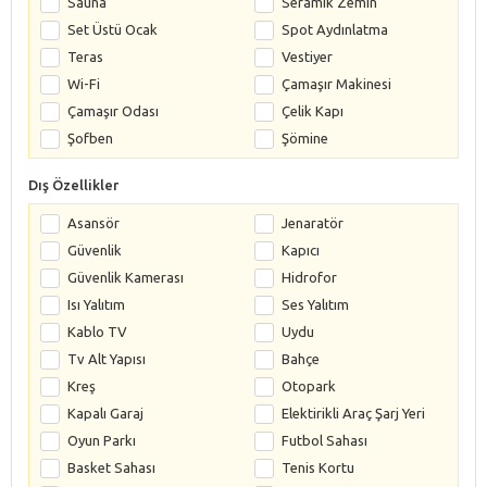
Sauna
Seramik Zemin
Set Üstü Ocak
Spot Aydınlatma
Teras
Vestiyer
Wi-Fi
Çamaşır Makinesi
Çamaşır Odası
Çelik Kapı
Şofben
Şömine
Dış Özellikler
Asansör
Jenaratör
Güvenlik
Kapıcı
Güvenlik Kamerası
Hidrofor
Isı Yalıtım
Ses Yalıtım
Kablo TV
Uydu
Tv Alt Yapısı
Bahçe
Kreş
Otopark
Kapalı Garaj
Elektirikli Araç Şarj Yeri
Oyun Parkı
Futbol Sahası
Basket Sahası
Tenis Kortu