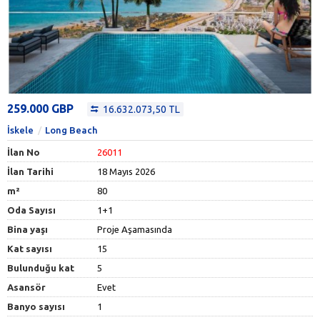
259.000 GBP
16.632.073,50 TL
İskele
Long Beach
İlan No
26011
İlan Tarihi
18 Mayıs 2026
m²
80
Oda Sayısı
1+1
Bina yaşı
Proje Aşamasında
Kat sayısı
15
Bulunduğu kat
5
Asansör
Evet
Banyo sayısı
1