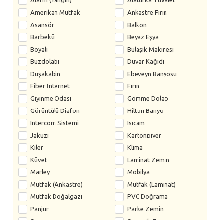
Amerikan Mutfak
Ankastre Fırın
Asansör
Balkon
Barbekü
Beyaz Eşya
Boyalı
Bulaşık Makinesi
Buzdolabı
Duvar Kağıdı
Duşakabin
Ebeveyn Banyosu
Fiber İnternet
Fırın
Giyinme Odası
Gömme Dolap
Görüntülü Diafon
Hilton Banyo
Intercom Sistemi
Isıcam
Jakuzi
Kartonpiyer
Kiler
Klima
Küvet
Laminat Zemin
Marley
Mobilya
Mutfak (Ankastre)
Mutfak (Laminat)
Mutfak Doğalgazı
PVC Doğrama
Panjur
Parke Zemin