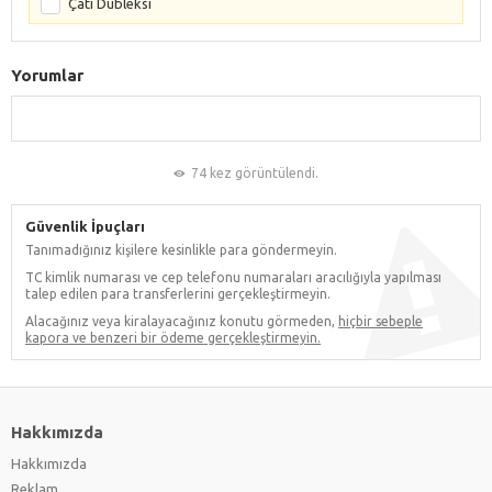
Çatı Dubleksi
Yorumlar
74 kez görüntülendi.
Güvenlik İpuçları
Tanımadığınız kişilere kesinlikle para göndermeyin.
TC kimlik numarası ve cep telefonu numaraları aracılığıyla yapılması
talep edilen para transferlerini gerçekleştirmeyin.
Alacağınız veya kiralayacağınız konutu görmeden,
hiçbir sebeple
kapora ve benzeri bir ödeme gerçekleştirmeyin.
Hakkımızda
Hakkımızda
Reklam