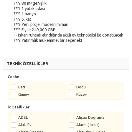
???? 80 m² genişlik
????️ 1 yatak odası
???? 1 banyo
???? 5. kat
???? Yeni proje, modern mimari
???? Fiyat: 249,000 GBP
✨ İskan ruhsatı alındığında akıllı ev teknolojisi ile donatılacak
???? Yatırımlık mükemmel bir seçenek!
TEKNİK ÖZELLİKLER
Cephe
Batı
Doğu
Güney
Kuzey
İç Özellikler
ADSL
Ahşap Doğrama
Akıllı Ev
Alarm (Hırsız)
Alarm (Yangın)
Alaturka Tuvalet