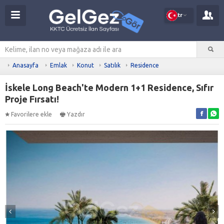
tr
Anasayfa
Emlak
Konut
Satılık
Residence
İskele Long Beach'te Modern 1+1 Residence, Sıfır
Proje Fırsatı!
Favorilere ekle
Yazdır