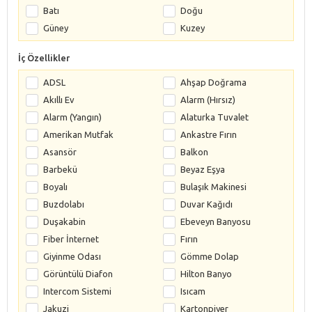
Batı
Doğu
Güney
Kuzey
İç Özellikler
ADSL
Ahşap Doğrama
Akıllı Ev
Alarm (Hırsız)
Alarm (Yangın)
Alaturka Tuvalet
Amerikan Mutfak
Ankastre Fırın
Asansör
Balkon
Barbekü
Beyaz Eşya
Boyalı
Bulaşık Makinesi
Buzdolabı
Duvar Kağıdı
Duşakabin
Ebeveyn Banyosu
Fiber İnternet
Fırın
Giyinme Odası
Gömme Dolap
Görüntülü Diafon
Hilton Banyo
Intercom Sistemi
Isıcam
Jakuzi
Kartonpiyer