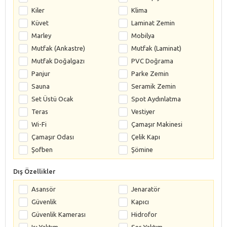
Kiler
Klima
Küvet
Laminat Zemin
Marley
Mobilya
Mutfak (Ankastre)
Mutfak (Laminat)
Mutfak Doğalgazı
PVC Doğrama
Panjur
Parke Zemin
Sauna
Seramik Zemin
Set Üstü Ocak
Spot Aydınlatma
Teras
Vestiyer
Wi-Fi
Çamaşır Makinesi
Çamaşır Odası
Çelik Kapı
Şofben
Şömine
Dış Özellikler
Asansör
Jenaratör
Güvenlik
Kapıcı
Güvenlik Kamerası
Hidrofor
Isı Yalıtım
Ses Yalıtım