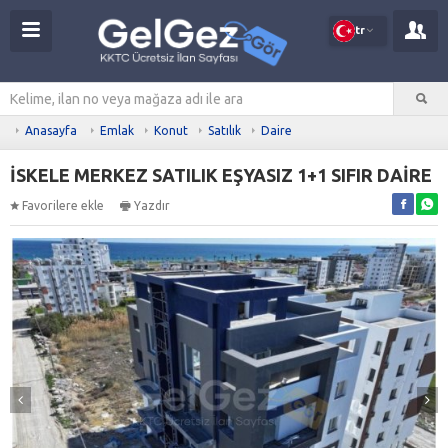
tr
Anasayfa
Emlak
Konut
Satılık
Daire
İSKELE MERKEZ SATILIK EŞYASIZ 1+1 SIFIR DAİRE
Favorilere ekle
Yazdır