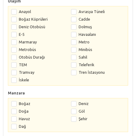
Ulaşım
Anayol
Avrasya Tüneli
Boğaz Köprüleri
Cadde
Deniz Otobüsü
Dolmuş
E-5
Havaalanı
Marmaray
Metro
Metrobüs
Minibüs
Otobüs Durağı
Sahil
TEM
Teleferik
Tramvay
Tren İstasyonu
İskele
Manzara
Boğaz
Deniz
Doğa
Göl
Havuz
Şehir
Dağ