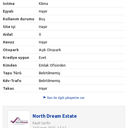
Isıtma
Klima
Eşyalı
Hayır
Kullanım durumu
Boş
Site içi
Hayır
Aidat
0
Havuz
Hayır
Otopark
Açık Otopark
Krediye uygun
Evet
Kimden
Emlak Ofisinden
Tapu Türü
Belirtilmemiş
Kdv-Trafo
Belirtilmemiş
Takas
Hayır
İlan ile ilgili şikayetim var
North Dream Estate
Kayıt tarihi:
24 Kasım 2025, 17:17