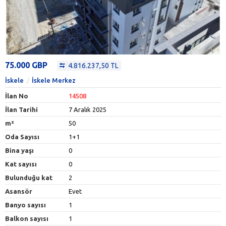
75.000 GBP
4.816.237,50 TL
İskele
İskele Merkez
İlan No
14508
İlan Tarihi
7 Aralık 2025
m²
50
Oda Sayısı
1+1
Bina yaşı
0
Kat sayısı
0
Bulunduğu kat
2
Asansör
Evet
Banyo sayısı
1
Balkon sayısı
1