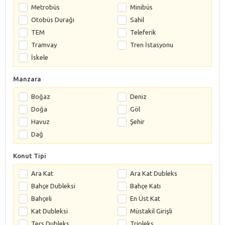
Metrobüs
Minibüs
Otobüs Durağı
Sahil
TEM
Teleferik
Tramvay
Tren İstasyonu
İskele
Manzara
Boğaz
Deniz
Doğa
Göl
Havuz
Şehir
Dağ
Konut Tipi
Ara Kat
Ara Kat Dubleks
Bahçe Dubleksi
Bahçe Katı
Bahçeli
En Üst Kat
Kat Dubleksi
Müstakil Girişli
Ters Dubleks
Tripleks