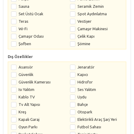
Sauna
Seramik Zemin
Set Üstü Ocak
Spot Aydınlatma
Teras
Vestiyer
Wi-Fi
Çamaşır Makinesi
Çamaşır Odası
Çelik Kapı
Şofben
Şömine
Dış Özellikler
Asansör
Jenaratör
Güvenlik
Kapıcı
Güvenlik Kamerası
Hidrofor
Isı Yalıtım
Ses Yalıtım
Kablo TV
Uydu
Tv Alt Yapısı
Bahçe
Kreş
Otopark
Kapalı Garaj
Elektirikli Araç Şarj Yeri
Oyun Parkı
Futbol Sahası