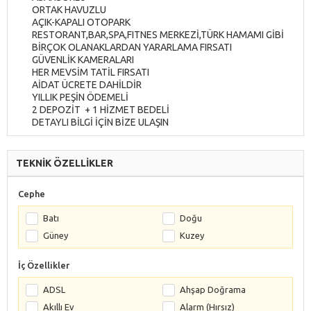
ORTAK HAVUZLU
AÇIK-KAPALI OTOPARK
RESTORANT,BAR,SPA,FITNES MERKEZİ,TÜRK HAMAMI GİBİ
BİRÇOK OLANAKLARDAN YARARLAMA FIRSATI
GÜVENLİK KAMERALARI
HER MEVSİM TATİL FIRSATI
AİDAT ÜCRETE DAHİLDİR
YILLIK PEŞİN ÖDEMELİ
2 DEPOZİT + 1 HİZMET BEDELİ
DETAYLI BİLGİ İÇİN BİZE ULAŞIN
TEKNİK ÖZELLİKLER
Cephe
Batı
Doğu
Güney
Kuzey
İç Özellikler
ADSL
Ahşap Doğrama
Akıllı Ev
Alarm (Hırsız)