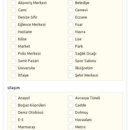
Alışveriş Merkezi
Belediye
Cami
Cemevi
Denize Sıfır
Eczane
Eğlence Merkezi
Fuar
Hastane
Havra
Kilise
Lise
Market
Park
Polis Merkezi
Sağlık Ocağı
Semt Pazarı
Spor Salonu
Üniversite
İlköğretim
İtfaiye
Şehir Merkezi
Ulaşım
Anayol
Avrasya Tüneli
Boğaz Köprüleri
Cadde
Deniz Otobüsü
Dolmuş
E-5
Havaalanı
Marmaray
Metro