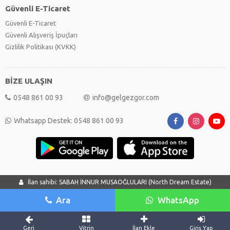
Güvenli E-Ticaret
Güvenli E-Ticaret
Güvenli Alışveriş İpuçları
Gizlilik Politikası (KVKK)
BİZE ULAŞIN
0548 861 00 93
info@gelgezgor.com
Whatsapp Destek: 0548 861 00 93
İlan sahibi: SABAH İNNUR MUSAOĞLULARI (North Dream Estate)
Ara
WhatsApp
Geri
Vitrin
İlan Ekle
Giriş Yap