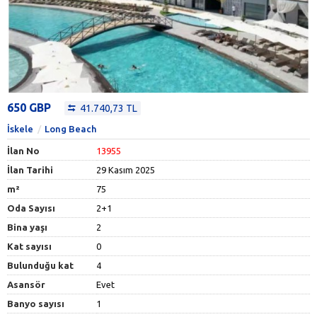
650 GBP
41.740,73 TL
İskele
Long Beach
İlan No
13955
İlan Tarihi
29 Kasım 2025
m²
75
Oda Sayısı
2+1
Bina yaşı
2
Kat sayısı
0
Bulunduğu kat
4
Asansör
Evet
Banyo sayısı
1