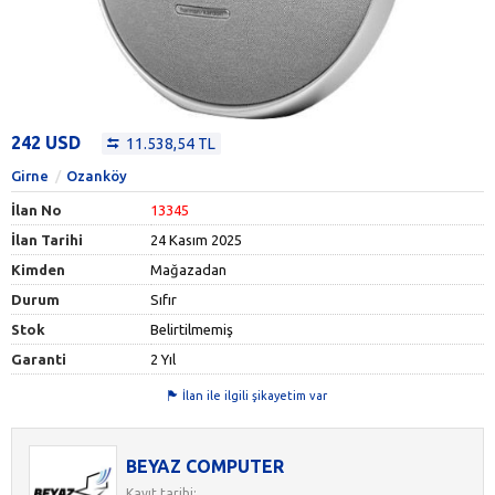
242 USD
11.538,54 TL
Girne
Ozanköy
İlan No
13345
İlan Tarihi
24 Kasım 2025
Kimden
Mağazadan
Durum
Sıfır
Stok
Belirtilmemiş
Garanti
2 Yıl
İlan ile ilgili şikayetim var
BEYAZ COMPUTER
Kayıt tarihi: