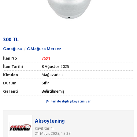
300 TL
G.mağusa
G.Mağusa Merkez
İlan No
7691
İlan Tarihi
8 Ağustos 2025
Kimden
Mağazadan
Durum
Sıfır
Garanti
Belirtilmemiş
İlan ile ilgili şikayetim var
Aksoytuning
Kayıt tarihi:
21 Mayıs 2025, 15:37