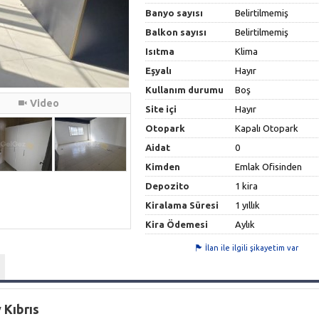
Banyo sayısı
Belirtilmemiş
Balkon sayısı
Belirtilmemiş
Isıtma
Klima
Eşyalı
Hayır
Kullanım durumu
Boş
Video
Site içi
Hayır
Otopark
Kapalı Otopark
Aidat
0
Kimden
Emlak Ofisinden
Depozito
1 kira
Kiralama Süresi
1 yıllık
Kira Ödemesi
Aylık
İlan ile ilgili şikayetim var
 Kıbrıs