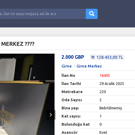
E MERKEZ ????
2.000 GBP
128.433,00 TL
Girne
Girne Merkez
İlan No
16405
İlan Tarihi
29 Aralık 2025
Metrekare
220
Oda Sayısı
2
Bina yaşı
Belirtilmemiş
Kat sayısı
1
Bulunduğu kat
0
Asansör
Evet