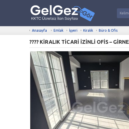
Anasayfa
Emlak
İşyeri
Kiralık
Büro & Ofis
???? KİRALIK TİCARİ İZİNLİ OFİS – GİRN