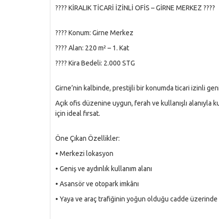
???? KİRALIK TİCARİ İZİNLİ OFİS – GİRNE MERKEZ ????
???? Konum: Girne Merkez
???? Alan: 220 m² – 1. Kat
???? Kira Bedeli: 2.000 STG
Girne’nin kalbinde, prestijli bir konumda ticari izinli geniş
Açık ofis düzenine uygun, ferah ve kullanışlı alanıyla k
için ideal fırsat.
Öne Çıkan Özellikler:
• Merkezi lokasyon
• Geniş ve aydınlık kullanım alanı
• Asansör ve otopark imkânı
• Yaya ve araç trafiğinin yoğun olduğu cadde üzerinde