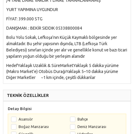
/4 TANE DAİRE VARDIR 1 DAİRE TAMAMLANMAMIŞ
YURT YAPIMINA UYGUNDUR
FİYAT: 399.000 STG
DANIŞMAN .: BEKİR SIDDIK 05338800084
Bolu Yolu Sokak, Lefkoşa'nın Küçük Kaymaklı bölgesinde yer
almaktadır. Bu şehir yapısının dışında, LTB (Lefkoşa Türk
Belediyesi) sınırları içinde yer alır ve genellikle konut ve bazı ticari
yapıların yoğun olduğu bir yerleşim alanıdır
HedefYaklaşık Uzaklık & SüreMarketYaklaşık 5 dakika yürüme
(Makro Market’e) Otobüs DurağıYaklaşık 5–10 dakika yürüme
Diğer Marketler ~1 km içinde, çeşitli dükkanlar
TEKNİK ÖZELLİKLER
Detay Bilgisi
Asansör
Bahçe
Boğaz Manzarası
Deniz Manzarası
Güvenlik
Hidrofor