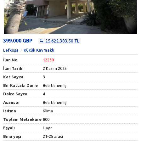
399.000 GBP
25.622.383,50 TL
Lefkoşa
Küçük Kaymaklı
İlan No
12230
İlan Tarihi
2 Kasım 2025
Kat Sayısı
3
Bir Kattaki Daire
Belirtilmemiş
Daire Sayısı
4
Asansör
Belirtilmemiş
Isıtma
Klima
Toplam Metrekare
800
Eşyalı
Hayır
Bina yaşı
21-25 arası