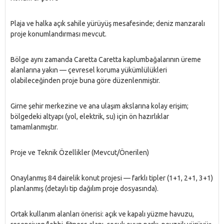
Plaja ve halka açık sahile yürüyüş mesafesinde; deniz manzaralı
proje konumlandırması mevcut.
Bölge aynı zamanda Caretta Caretta kaplumbağalarının üreme
alanlarına yakın — çevresel koruma yükümlülükleri
olabileceğinden proje buna göre düzenlenmiştir.
Girne şehir merkezine ve ana ulaşım akslarına kolay erişim;
bölgedeki altyapı (yol, elektrik, su) için ön hazırlıklar
tamamlanmıştır.
Proje ve Teknik Özellikler (Mevcut/Önerilen)
Onaylanmış 84 dairelik konut projesi — farklı tipler (1+1, 2+1, 3+1)
planlanmış (detaylı tip dağılım proje dosyasında).
Ortak kullanım alanları önerisi: açık ve kapalı yüzme havuzu,