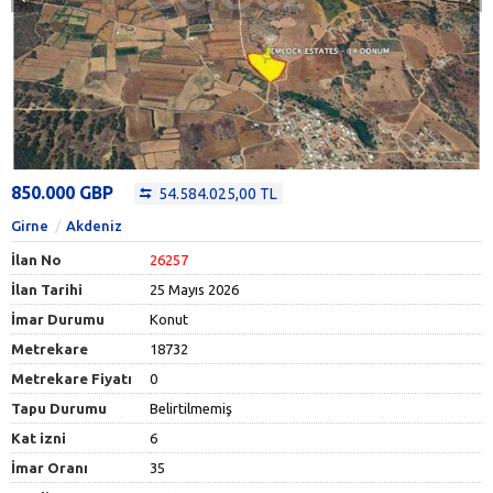
850.000 GBP
54.584.025,00 TL
Girne
Akdeniz
İlan No
26257
İlan Tarihi
25 Mayıs 2026
İmar Durumu
Konut
Metrekare
18732
Metrekare Fiyatı
0
Tapu Durumu
Belirtilmemiş
Kat izni
6
İmar Oranı
35