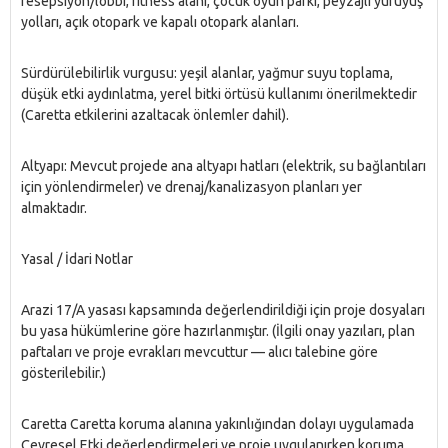
resepsiyon/lobbi, fitness alanı, çocuk oyun parkı, peyzajlı yürüyüş
yolları, açık otopark ve kapalı otopark alanları.
Sürdürülebilirlik vurgusu: yeşil alanlar, yağmur suyu toplama,
düşük etki aydınlatma, yerel bitki örtüsü kullanımı önerilmektedir
(Caretta etkilerini azaltacak önlemler dahil).
Altyapı: Mevcut projede ana altyapı hatları (elektrik, su bağlantıları
için yönlendirmeler) ve drenaj/kanalizasyon planları yer
almaktadır.
Yasal / İdari Notlar
Arazi 17/A yasası kapsamında değerlendirildiği için proje dosyaları
bu yasa hükümlerine göre hazırlanmıştır. (İlgili onay yazıları, plan
paftaları ve proje evrakları mevcuttur — alıcı talebine göre
gösterilebilir.)
Caretta Caretta koruma alanına yakınlığından dolayı uygulamada
Çevresel Etki değerlendirmeleri ve proje uygulanırken koruma