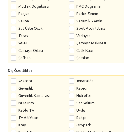
Mutfak Doğalgazı
PVC Doğrama
Panjur
Parke Zemin
Sauna
Seramik Zemin
Set Üstü Ocak
Spot Aydınlatma
Teras
Vestiyer
Wi-Fi
Çamaşır Makinesi
Çamaşır Odası
Çelik Kapı
Şofben
Şömine
Dış Özellikler
Asansör
Jenaratör
Güvenlik
Kapıcı
Güvenlik Kamerası
Hidrofor
Isı Yalıtım
Ses Yalıtım
Kablo TV
Uydu
Tv Alt Yapısı
Bahçe
Kreş
Otopark