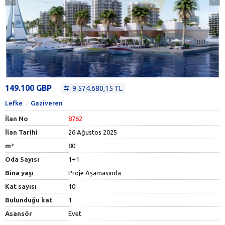
149.100 GBP
9.574.680,15 TL
Lefke
Gaziveren
İlan No
8762
İlan Tarihi
26 Ağustos 2025
m²
80
Oda Sayısı
1+1
Bina yaşı
Proje Aşamasında
Kat sayısı
10
Bulunduğu kat
1
Asansör
Evet