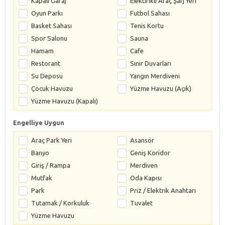
Kapalı Garaj
Elektirikli Araç Şarj Yeri
Oyun Parkı
Futbol Sahası
Basket Sahası
Tenis Kortu
Spor Salonu
Sauna
Hamam
Cafe
Restorant
Sınır Duvarları
Su Deposu
Yangın Merdiveni
Çocuk Havuzu
Yüzme Havuzu (Açık)
Yüzme Havuzu (Kapalı)
Engelliye Uygun
Araç Park Yeri
Asansör
Banyo
Geniş Koridor
Giriş / Rampa
Merdiven
Mutfak
Oda Kapısı
Park
Priz / Elektrik Anahtarı
Tutamak / Korkuluk
Tuvalet
Yüzme Havuzu