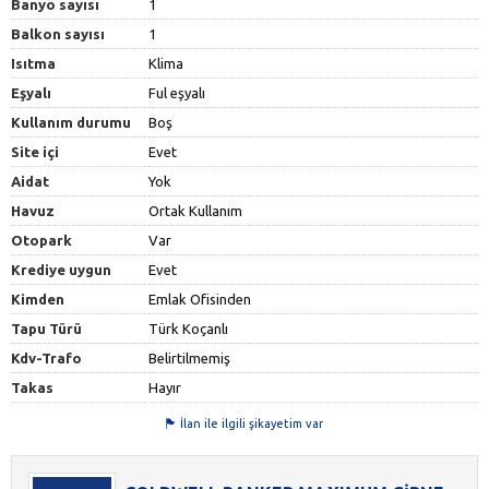
Banyo sayısı
1
Balkon sayısı
1
Isıtma
Klima
Eşyalı
Ful eşyalı
Kullanım durumu
Boş
Site içi
Evet
Aidat
Yok
Havuz
Ortak Kullanım
Otopark
Var
Krediye uygun
Evet
Kimden
Emlak Ofisinden
Tapu Türü
Türk Koçanlı
Kdv-Trafo
Belirtilmemiş
Takas
Hayır
İlan ile ilgili şikayetim var