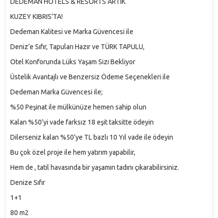
DEDEMAN HOTELS & RESORTS ARTIK
KUZEY KIBRIS’TA!
Dedeman Kalitesi ve Marka Güvencesi ile
Deniz’e Sıfır, Tapuları Hazır ve TÜRK TAPULU,
Otel Konforunda Lüks Yaşam Sizi Bekliyor
Üstelik Avantajlı ve Benzersiz Ödeme Seçenekleri ile
Dedeman Marka Güvencesi ile;
%50 Peşinat ile mülkünüze hemen sahip olun
Kalan %50’yi vade farksız 18 eşit taksitte ödeyin
Dilerseniz kalan %50’ye TL bazlı 10 Yıl vade ile ödeyin
Bu çok özel proje ile hem yatırım yapabilir,
Hem de , tatil havasında bir yaşamın tadını çıkarabilirsiniz.
Denize Sıfır
1+1
80 m2