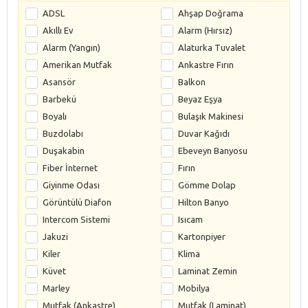
ADSL
Ahşap Doğrama
Akıllı Ev
Alarm (Hırsız)
Alarm (Yangın)
Alaturka Tuvalet
Amerikan Mutfak
Ankastre Fırın
Asansör
Balkon
Barbekü
Beyaz Eşya
Boyalı
Bulaşık Makinesi
Buzdolabı
Duvar Kağıdı
Duşakabin
Ebeveyn Banyosu
Fiber İnternet
Fırın
Giyinme Odası
Gömme Dolap
Görüntülü Diafon
Hilton Banyo
Intercom Sistemi
Isıcam
Jakuzi
Kartonpiyer
Kiler
Klima
Küvet
Laminat Zemin
Marley
Mobilya
Mutfak (Ankastre)
Mutfak (Laminat)