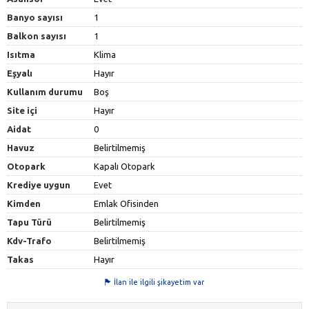
Banyo sayısı
1
Balkon sayısı
1
Isıtma
Klima
Eşyalı
Hayır
Kullanım durumu
Boş
Site içi
Hayır
Aidat
0
Havuz
Belirtilmemiş
Otopark
Kapalı Otopark
Krediye uygun
Evet
Kimden
Emlak Ofisinden
Tapu Türü
Belirtilmemiş
Kdv-Trafo
Belirtilmemiş
Takas
Hayır
İlan ile ilgili şikayetim var