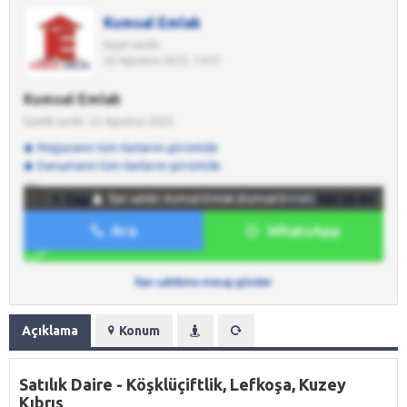
Kumsal Emlak
Kayıt tarihi:
22 Ağustos 2025, 14:51
Kumsal Emlak
Üyelik tarihi: 22 Ağustos 2025
Mağazanın tüm ilanlarını görüntüle
Danışmanın tüm ilanlarını görüntüle
1. Cep
İlan sahibi: Kumsal Emlak (Kumsal Emlak)
0542 880 00 84
Ara
WhatsApp
WhatsApp
0542 880 00 84
İlan sahibine mesaj gönder
Açıklama
Konum
Satılık Daire - Köşklüçiftlik, Lefkoşa, Kuzey
Kıbrıs