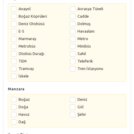
Anayol
Avrasya Tüneli
Boğaz Köprüleri
Cadde
Deniz Otobüsü
Dolmuş
E-5
Havaalanı
Marmaray
Metro
Metrobüs
Minibüs
Otobüs Durağı
Sahil
TEM
Teleferik
Tramvay
Tren İstasyonu
İskele
Manzara
Boğaz
Deniz
Doğa
Göl
Havuz
Şehir
Dağ