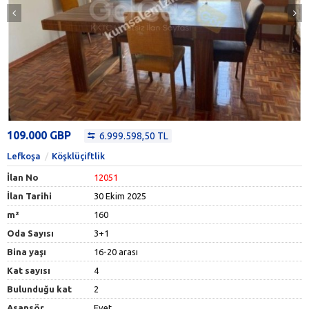
109.000 GBP
6.999.598,50 TL
Lefkoşa
Köşklüçiftlik
İlan No
12051
İlan Tarihi
30 Ekim 2025
m²
160
Oda Sayısı
3+1
Bina yaşı
16-20 arası
Kat sayısı
4
Bulunduğu kat
2
Asansör
Evet