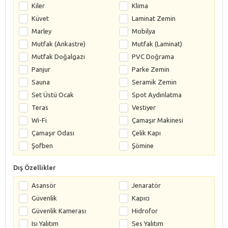
Kiler
Klima
Küvet
Laminat Zemin
Marley
Mobilya
Mutfak (Ankastre)
Mutfak (Laminat)
Mutfak Doğalgazı
PVC Doğrama
Panjur
Parke Zemin
Sauna
Seramik Zemin
Set Üstü Ocak
Spot Aydınlatma
Teras
Vestiyer
Wi-Fi
Çamaşır Makinesi
Çamaşır Odası
Çelik Kapı
Şofben
Şömine
Dış Özellikler
Asansör
Jenaratör
Güvenlik
Kapıcı
Güvenlik Kamerası
Hidrofor
Isı Yalıtım
Ses Yalıtım