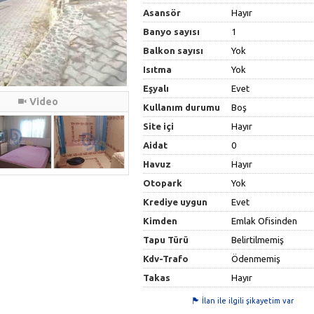
Asansör
Hayır
Banyo sayısı
1
Balkon sayısı
Yok
Isıtma
Yok
Eşyalı
Evet
Video
Kullanım durumu
Boş
Site içi
Hayır
Aidat
0
Havuz
Hayır
Otopark
Yok
Krediye uygun
Evet
Kimden
Emlak Ofisinden
Tapu Türü
Belirtilmemiş
Kdv-Trafo
Ödenmemiş
Takas
Hayır
İlan ile ilgili şikayetim var