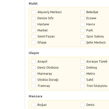
Muhit
Alışveriş Merkezi
Belediye
Denize Sıfır
Eczane
Hastane
Havra
Market
Park
Semt Pazarı
Spor Salonu
İtfaiye
Şehir Merkezi
Ulaşım
Anayol
Avrasya Tüneli
Deniz Otobüsü
Dolmuş
Marmaray
Metro
Otobüs Durağı
Sahil
Tramvay
Tren İstasyonu
Manzara
Boğaz
Deniz