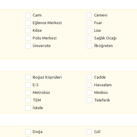
Cami
Cemevi
Eğlence Merkezi
Fuar
Kilise
Lise
Polis Merkezi
Sağlık Ocağı
Üniversite
İlköğretim
Boğaz Köprüleri
Cadde
E-5
Havaalanı
Metrobüs
Minibüs
TEM
Teleferik
İskele
Doğa
Göl