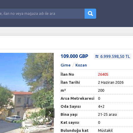
109.000 GBP
6.999.598,50 TL
Girne
Kozan
İlan No
26405
İlan Tarihi
2 Haziran 2026
m²
200
Arsa Metrekaresi
0
Oda Sayısı
4+2
Bina yaşı
21-25 arası
Kat sayısı
0
Bulunduğu kat
Müstakil