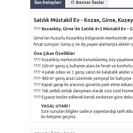
İlan Detayları
Benzer İlanlar
Satılık Müstakil Ev - Kozan, Girne, Kuzey
????
Kozanköy, Girne'de Satılık 4+2 Müstakil Ev – G
Girne'nin huzurlu Kozanköy bölgesinin merkezinde yer al
fırsat sunuyor. Geniş iç ve dış yaşam alanlarıyla aileler i
Öne Çıkan Özellikler
???? Kozanköy merkezinde konumlanmış, köy yaşamının 
???? 200 m² geniş iç kullanım alanı ile ferah ve konforlu
???? 4 yatak odası ve 2 geniş salon ile kalabalık aileler i
???? 400 m² geniş arazi üzerinde yemyeşil bir bahçeye 
???? Kapalı garajı ile aracınızı güvenle park etme imkanı
???? Tek yetkili emlak danışmanı olarak size özel hizme
???? Eşyasız teslim edilerek kendi zevkinize göre dek
YASAL UYARI !
Size sunulan bilgiler sadece yayımlandığı tarih iti
ile iletişime geçiniz.