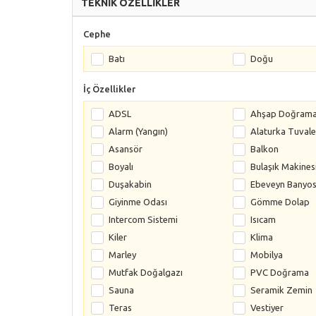
TEKNİK ÖZELLİKLER
Cephe
Batı
Doğu
İç Özellikler
ADSL
Ahşap Doğram
Alarm (Yangın)
Alaturka Tuvale
Asansör
Balkon
Boyalı
Bulaşık Makines
Duşakabin
Ebeveyn Banyo
Giyinme Odası
Gömme Dolap
Intercom Sistemi
Isıcam
Kiler
Klima
Marley
Mobilya
Mutfak Doğalgazı
PVC Doğrama
Sauna
Seramik Zemin
Teras
Vestiyer