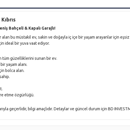
 Kıbrıs
eniş Bahçeli & Kapalı Garajlı!
an bu müstakil ev, sakin ve doğayla iç içe bir yaşam arayanlar için eşsiz 
çin ideal bir yuva vaat ediyor.
tüm güzelliklerini sunan bir ev.
 bir yaşam alanı.
çin bolca alan.
sahip.
.
t.
ore etme özgürlüğü.
barıyla geçerlidir, bilgi amaçlıdır. Detaylar ve güncel durum için BD INVES