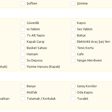
Şofben
Şömine
Güvenlik
Kapıcı
Isı Yalıtım
Ses Yalıtım
Tv Alt Yapısı
Bahçe
Kapalı Garaj
Elektirikli Araç Şarj Yeri
Basket Sahası
Tenis Kortu
Hamam
Cafe
Su Deposu
Yangın Merdiveni
Açık)
Yüzme Havuzu (Kapalı)
Banyo
Geniş Koridor
Mutfak
Oda Kapısı
nahtarı
Tutamak / Korkuluk
Tuvalet