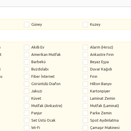
Güney
Kuzey
a
Akıllı Ev
Alarm (Hırsız)
t
Amerikan Mutfak
Ankastre Fırın
Barbekü
Beyaz Eşya
i
Buzdolabı
Duvar Kağıdı
su
Fiber İnternet
Fırın
Görüntülü Diafon
Hilton Banyo
Jakuzi
Kartonpiyer
Küvet
Laminat Zemin
Mutfak (Ankastre)
Mutfak (Laminat)
Panjur
Parke Zemin
Set Üstü Ocak
Spot Aydınlatma
Wi-Fi
Çamaşır Makinesi