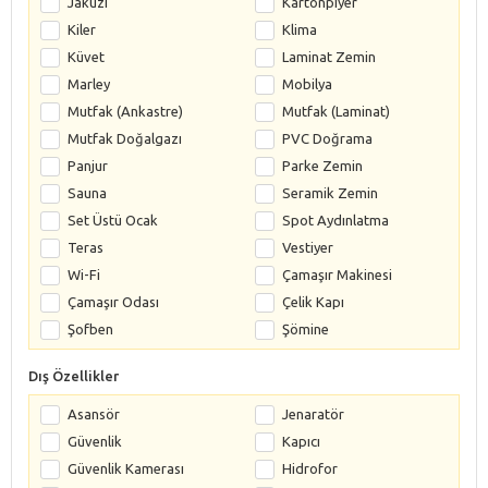
Jakuzi
Kartonpiyer
Kiler
Klima
Küvet
Laminat Zemin
Marley
Mobilya
Mutfak (Ankastre)
Mutfak (Laminat)
Mutfak Doğalgazı
PVC Doğrama
Panjur
Parke Zemin
Sauna
Seramik Zemin
Set Üstü Ocak
Spot Aydınlatma
Teras
Vestiyer
Wi-Fi
Çamaşır Makinesi
Çamaşır Odası
Çelik Kapı
Şofben
Şömine
Dış Özellikler
Asansör
Jenaratör
Güvenlik
Kapıcı
Güvenlik Kamerası
Hidrofor