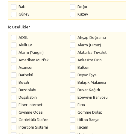
Batı
Doğu
Güney
Kuzey
İç Özellikler
ADSL
Ahşap Doğrama
Akıllı Ev
Alarm (Hırsız)
Alarm (Yangın)
Alaturka Tuvalet
Amerikan Mutfak
Ankastre Fırın
Asansör
Balkon
Barbekü
Beyaz Eşya
Boyalı
Bulaşık Makinesi
Buzdolabı
Duvar Kağıdı
Duşakabin
Ebeveyn Banyosu
Fiber İnternet
Fırın
Giyinme Odası
Gömme Dolap
Görüntülü Diafon
Hilton Banyo
Intercom Sistemi
Isıcam