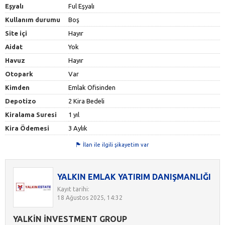
Eşyalı
Ful Eşyalı
Kullanım durumu
Boş
Site içi
Hayır
Aidat
Yok
Havuz
Hayır
Otopark
Var
Kimden
Emlak Ofisinden
Depotizo
2 Kira Bedeli
Kiralama Suresi
1 yıl
Kira Ödemesi
3 Aylık
İlan ile ilgili şikayetim var
YALKIN EMLAK YATIRIM DANIŞMANLIĞI
Kayıt tarihi:
18 Ağustos 2025, 14:32
YALKİN İNVESTMENT GROUP