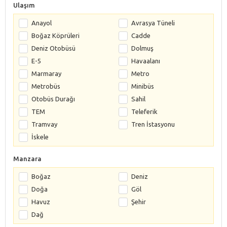
Ulaşım
Anayol
Avrasya Tüneli
Boğaz Köprüleri
Cadde
Deniz Otobüsü
Dolmuş
E-5
Havaalanı
Marmaray
Metro
Metrobüs
Minibüs
Otobüs Durağı
Sahil
TEM
Teleferik
Tramvay
Tren İstasyonu
İskele
Manzara
Boğaz
Deniz
Doğa
Göl
Havuz
Şehir
Dağ