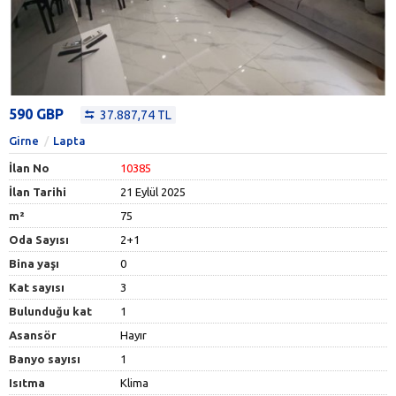
590 GBP
37.887,74 TL
Girne
Lapta
İlan No
10385
İlan Tarihi
21 Eylül 2025
m²
75
Oda Sayısı
2+1
Bina yaşı
0
Kat sayısı
3
Bulunduğu kat
1
Asansör
Hayır
Banyo sayısı
1
Isıtma
Klima