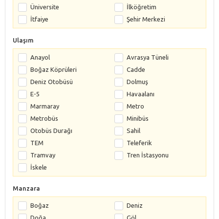
Üniversite
İlköğretim
İtfaiye
Şehir Merkezi
Ulaşım
Anayol
Avrasya Tüneli
Boğaz Köprüleri
Cadde
Deniz Otobüsü
Dolmuş
E-5
Havaalanı
Marmaray
Metro
Metrobüs
Minibüs
Otobüs Durağı
Sahil
TEM
Teleferik
Tramvay
Tren İstasyonu
İskele
Manzara
Boğaz
Deniz
Doğa
Göl