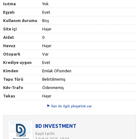
Isıtma
Yok
Eşyalı
Evet
Kullanım durumu
Boş
Site içi
Hayır
Aidat
0
Havuz
Hayır
Otopark
Var
Krediye uygun
Evet
Kimden
Emlak Ofisinden
Tapu Türü
Belirtilmemiş
Kdv-Trafo
Ödenmemiş
Takas
Hayır
İlan ile ilgili şikayetim var
BD INVESTMENT
Kayıt tarihi:
3 Şubat 2026, 18:06