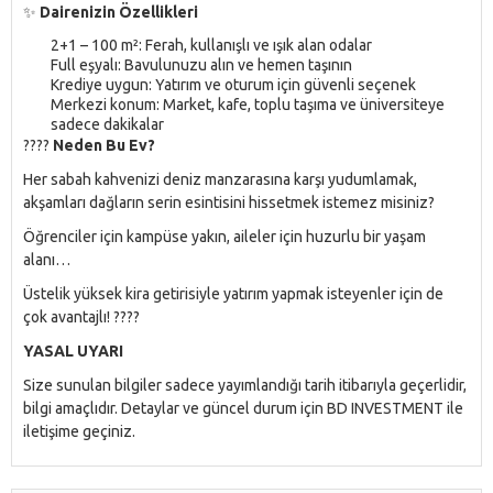
✨
Dairenizin Özellikleri
2+1 – 100 m²: Ferah, kullanışlı ve ışık alan odalar
Full eşyalı: Bavulunuzu alın ve hemen taşının
Krediye uygun: Yatırım ve oturum için güvenli seçenek
Merkezi konum: Market, kafe, toplu taşıma ve üniversiteye
sadece dakikalar
????
Neden Bu Ev?
Her sabah kahvenizi deniz manzarasına karşı yudumlamak,
akşamları dağların serin esintisini hissetmek istemez misiniz?
Öğrenciler için kampüse yakın, aileler için huzurlu bir yaşam
alanı…
Üstelik yüksek kira getirisiyle yatırım yapmak isteyenler için de
çok avantajlı! ????
YASAL UYARI
Size sunulan bilgiler sadece yayımlandığı tarih itibarıyla geçerlidir,
bilgi amaçlıdır. Detaylar ve güncel durum için BD INVESTMENT ile
iletişime geçiniz.