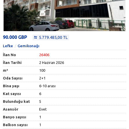
90.000 GBP
5.779.485,00 TL
Lefke
Gemikonağı
İlan No
26406
İlan Tarihi
2 Haziran 2026
m²
100
Oda Sayısı
2+1
Bina yaşı
6-10 arası
Kat sayısı
6
Bulunduğu kat
5
Asansör
Evet
Banyo sayısı
1
Balkon sayısı
1