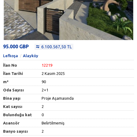
95.000 GBP
6.100.567,50 TL
Lefkoşa
Alayköy
İlan No
12219
İlan Tarihi
2 Kasım 2025
m²
90
Oda Sayısı
2+1
Bina yaşı
Proje Aşamasında
Kat sayısı
2
Bulunduğu kat
0
Asansör
Belirtilmemiş
Banyo sayısı
2