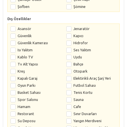
Şofben
Şömine
Dış Özellikler
Asansör
Jenaratör
Güvenlik
Kapıcı
Güvenlik Kamerası
Hidrofor
Isı Yalıtım
Ses Yalıtım
Kablo TV
Uydu
Tv Alt Yapısı
Bahçe
Kreş
Otopark
Kapalı Garaj
Elektirikli Araç Şarj Yeri
Oyun Parkı
Futbol Sahası
Basket Sahası
Tenis Kortu
Spor Salonu
Sauna
Hamam
Cafe
Restorant
Sınır Duvarları
Su Deposu
Yangın Merdiveni