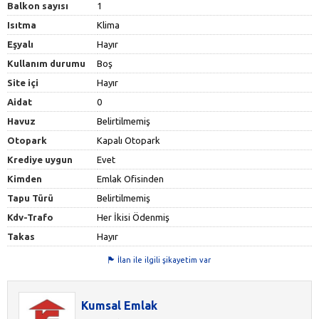
Balkon sayısı
1
Isıtma
Klima
Eşyalı
Hayır
Kullanım durumu
Boş
Site içi
Hayır
Aidat
0
Havuz
Belirtilmemiş
Otopark
Kapalı Otopark
Krediye uygun
Evet
Kimden
Emlak Ofisinden
Tapu Türü
Belirtilmemiş
Kdv-Trafo
Her İkisi Ödenmiş
Takas
Hayır
İlan ile ilgili şikayetim var
Kumsal Emlak