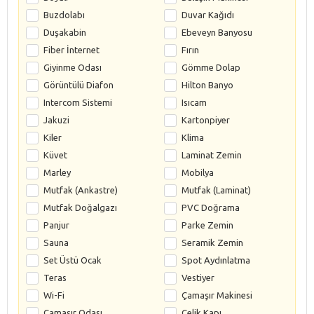
Buzdolabı
Duvar Kağıdı
Duşakabin
Ebeveyn Banyosu
Fiber İnternet
Fırın
Giyinme Odası
Gömme Dolap
Görüntülü Diafon
Hilton Banyo
Intercom Sistemi
Isıcam
Jakuzi
Kartonpiyer
Kiler
Klima
Küvet
Laminat Zemin
Marley
Mobilya
Mutfak (Ankastre)
Mutfak (Laminat)
Mutfak Doğalgazı
PVC Doğrama
Panjur
Parke Zemin
Sauna
Seramik Zemin
Set Üstü Ocak
Spot Aydınlatma
Teras
Vestiyer
Wi-Fi
Çamaşır Makinesi
Çamaşır Odası
Çelik Kapı