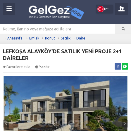
tr
Anasayfa
Emlak
Konut
Satılık
Daire
LEFKOŞA ALAYKÖY'DE SATILIK YENİ PROJE 2+1
DAİRELER
Favorilere ekle
Yazdır