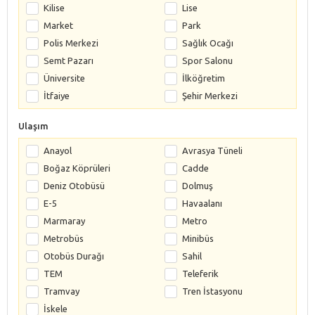
Kilise
Lise
Market
Park
Polis Merkezi
Sağlık Ocağı
Semt Pazarı
Spor Salonu
Üniversite
İlköğretim
İtfaiye
Şehir Merkezi
Ulaşım
Anayol
Avrasya Tüneli
Boğaz Köprüleri
Cadde
Deniz Otobüsü
Dolmuş
E-5
Havaalanı
Marmaray
Metro
Metrobüs
Minibüs
Otobüs Durağı
Sahil
TEM
Teleferik
Tramvay
Tren İstasyonu
İskele