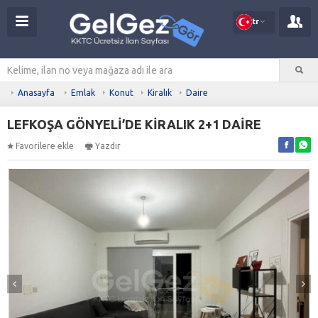
tr
Anasayfa
Emlak
Konut
Kiralık
Daire
LEFKOŞA GÖNYELİ’DE KİRALIK 2+1 DAİRE
Favorilere ekle
Yazdır