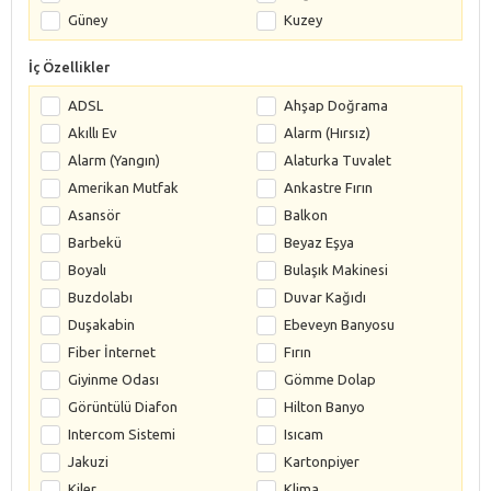
Güney
Kuzey
İç Özellikler
ADSL
Ahşap Doğrama
Akıllı Ev
Alarm (Hırsız)
Alarm (Yangın)
Alaturka Tuvalet
Amerikan Mutfak
Ankastre Fırın
Asansör
Balkon
Barbekü
Beyaz Eşya
Boyalı
Bulaşık Makinesi
Buzdolabı
Duvar Kağıdı
Duşakabin
Ebeveyn Banyosu
Fiber İnternet
Fırın
Giyinme Odası
Gömme Dolap
Görüntülü Diafon
Hilton Banyo
Intercom Sistemi
Isıcam
Jakuzi
Kartonpiyer
Kiler
Klima