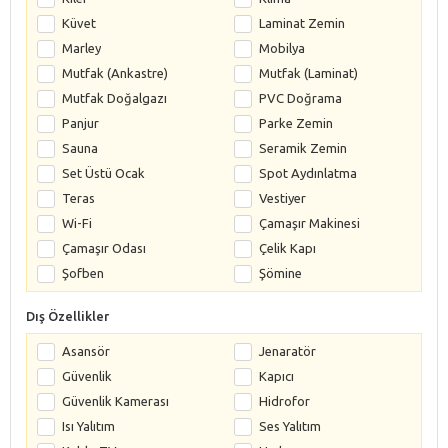
Küvet
Laminat Zemin
Marley
Mobilya
Mutfak (Ankastre)
Mutfak (Laminat)
Mutfak Doğalgazı
PVC Doğrama
Panjur
Parke Zemin
Sauna
Seramik Zemin
Set Üstü Ocak
Spot Aydınlatma
Teras
Vestiyer
Wi-Fi
Çamaşır Makinesi
Çamaşır Odası
Çelik Kapı
Şofben
Şömine
Dış Özellikler
Asansör
Jenaratör
Güvenlik
Kapıcı
Güvenlik Kamerası
Hidrofor
Isı Yalıtım
Ses Yalıtım