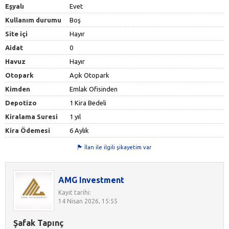
Eşyalı
Evet
Kullanım durumu
Boş
Site içi
Hayır
Aidat
0
Havuz
Hayır
Otopark
Açık Otopark
Kimden
Emlak Ofisinden
Depotizo
1 Kira Bedeli
Kiralama Suresi
1 yıl
Kira Ödemesi
6 Aylık
İlan ile ilgili şikayetim var
AMG Investment
Kayıt tarihi:
14 Nisan 2026, 15:55
Şafak Tapınç