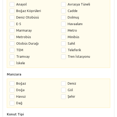
Anayol
Avrasya Tüneli
Boğaz Köprüleri
Cadde
Deniz Otobüsü
Dolmuş
E-5
Havaalanı
Marmaray
Metro
Metrobüs
Minibüs
Otobüs Durağı
Sahil
TEM
Teleferik
Tramvay
Tren İstasyonu
İskele
Manzara
Boğaz
Deniz
Doğa
Göl
Havuz
Şehir
Dağ
Konut Tipi