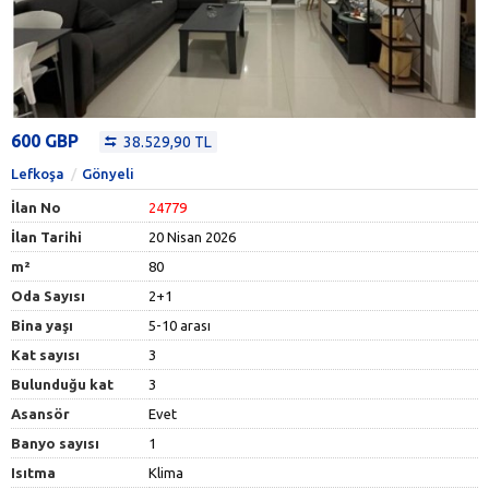
600 GBP
38.529,90 TL
Lefkoşa
Gönyeli
İlan No
24779
İlan Tarihi
20 Nisan 2026
m²
80
Oda Sayısı
2+1
Bina yaşı
5-10 arası
Kat sayısı
3
Bulunduğu kat
3
Asansör
Evet
Banyo sayısı
1
Isıtma
Klima