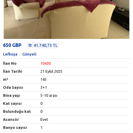
650 GBP
41.740,73 TL
Lefkoşa
Gönyeli
İlan No
10430
İlan Tarihi
21 Eylül 2025
m²
145
Oda Sayısı
3+1
Bina yaşı
5-10 arası
Kat sayısı
0
Bulunduğu kat
0
Asansör
Evet
Banyo sayısı
1