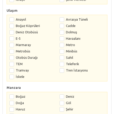
Ulaşım
Anayol
Avrasya Tüneli
Boğaz Köprüleri
Cadde
Deniz Otobüsü
Dolmuş
E-5
Havaalanı
Marmaray
Metro
Metrobüs
Minibüs
Otobüs Durağı
Sahil
TEM
Teleferik
Tramvay
Tren İstasyonu
İskele
Manzara
Boğaz
Deniz
Doğa
Göl
Havuz
Şehir