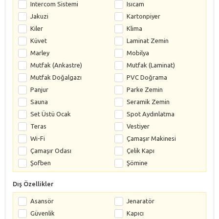
Intercom Sistemi
Isıcam
Jakuzi
Kartonpiyer
Kiler
Klima
Küvet
Laminat Zemin
Marley
Mobilya
Mutfak (Ankastre)
Mutfak (Laminat)
Mutfak Doğalgazı
PVC Doğrama
Panjur
Parke Zemin
Sauna
Seramik Zemin
Set Üstü Ocak
Spot Aydınlatma
Teras
Vestiyer
Wi-Fi
Çamaşır Makinesi
Çamaşır Odası
Çelik Kapı
Şofben
Şömine
Dış Özellikler
Asansör
Jenaratör
Güvenlik
Kapıcı