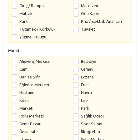
Giriş / Rampa
Merdiven
Mutfak
Oda Kapısı
Park
Priz / Elektrik Anahtarı
Tutamak / Korkuluk
Tuvalet
Yüzme Havuzu
Muhit
Alışveriş Merkezi
Belediye
Cami
Cemevi
Denize Sıfır
Eczane
Eğlence Merkezi
Fuar
Hastane
Havra
Kilise
Lise
Market
Park
Polis Merkezi
Sağlık Ocağı
Semt Pazarı
Spor Salonu
Üniversite
İlköğretim
İtfaiye
Şehir Merkezi