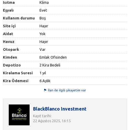
Isıtma
Klima
Eşyalı
Evet
Kullanım durumu
Boş
Site içi
Hayır
Aidat
Yok
Havuz
Hayır
Otopark
Var
Kimden
Emlak Ofisinden
Depotizo
2 Kira Bedeli
Kiralama Suresi
1 yıl
Kira Ödemesi
6 Aylık
İlan ile ilgili şikayetim var
BlackBlanco Investment
Kayıt tarihi:
22 Ağustos 2025, 16:15