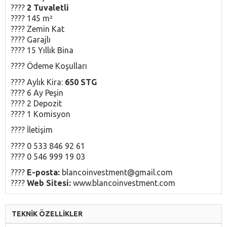
????
2 Tuvaletli
???? 145 m²
???? Zemin Kat
???? Garajlı
???? 15 Yıllık Bina
???? Ödeme Koşulları
???? Aylık Kira:
650 STG
???? 6 Ay Peşin
???? 2 Depozit
???? 1 Komisyon
???? İletişim
???? 0 533 846 92 61
???? 0 546 999 19 03
????
E-posta:
blancoinvestment@gmail.com
????
Web Sitesi:
www.blancoinvestment.com
TEKNİK ÖZELLİKLER