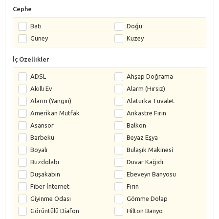
Cephe
Batı
Doğu
Güney
Kuzey
İç Özellikler
ADSL
Ahşap Doğrama
Akıllı Ev
Alarm (Hırsız)
Alarm (Yangın)
Alaturka Tuvalet
Amerikan Mutfak
Ankastre Fırın
Asansör
Balkon
Barbekü
Beyaz Eşya
Boyalı
Bulaşık Makinesi
Buzdolabı
Duvar Kağıdı
Duşakabin
Ebeveyn Banyosu
Fiber İnternet
Fırın
Giyinme Odası
Gömme Dolap
Görüntülü Diafon
Hilton Banyo