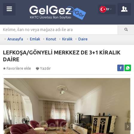
tr
Anasayfa
Emlak
Konut
Kiralık
Daire
LEFKOŞA/GÖNYELİ MERKKEZ DE 3+1 KİRALIK
DAİRE
Favorilere ekle
Yazdır