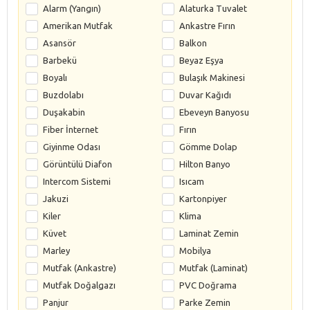
Alarm (Yangın)
Alaturka Tuvalet
Amerikan Mutfak
Ankastre Fırın
Asansör
Balkon
Barbekü
Beyaz Eşya
Boyalı
Bulaşık Makinesi
Buzdolabı
Duvar Kağıdı
Duşakabin
Ebeveyn Banyosu
Fiber İnternet
Fırın
Giyinme Odası
Gömme Dolap
Görüntülü Diafon
Hilton Banyo
Intercom Sistemi
Isıcam
Jakuzi
Kartonpiyer
Kiler
Klima
Küvet
Laminat Zemin
Marley
Mobilya
Mutfak (Ankastre)
Mutfak (Laminat)
Mutfak Doğalgazı
PVC Doğrama
Panjur
Parke Zemin