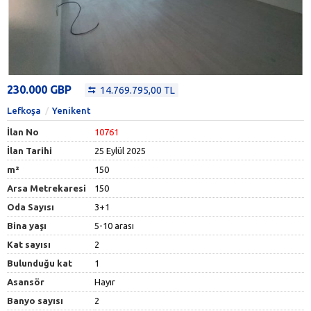
230.000 GBP
14.769.795,00 TL
Lefkoşa
Yenikent
İlan No
10761
İlan Tarihi
25 Eylül 2025
m²
150
Arsa Metrekaresi
150
Oda Sayısı
3+1
Bina yaşı
5-10 arası
Kat sayısı
2
Bulunduğu kat
1
Asansör
Hayır
Banyo sayısı
2