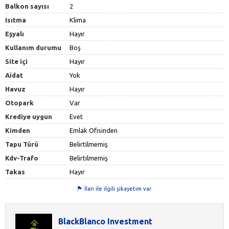
Balkon sayısı
2
Isıtma
Klima
Eşyalı
Hayır
Kullanım durumu
Boş
Site içi
Hayır
Aidat
Yok
Havuz
Hayır
Otopark
Var
Krediye uygun
Evet
Kimden
Emlak Ofisinden
Tapu Türü
Belirtilmemiş
Kdv-Trafo
Belirtilmemiş
Takas
Hayır
İlan ile ilgili şikayetim var
BlackBlanco Investment