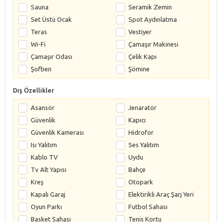
Sauna
Seramik Zemin
Set Üstü Ocak
Spot Aydınlatma
Teras
Vestiyer
Wi-Fi
Çamaşır Makinesi
Çamaşır Odası
Çelik Kapı
Şofben
Şömine
Dış Özellikler
Asansör
Jenaratör
Güvenlik
Kapıcı
Güvenlik Kamerası
Hidrofor
Isı Yalıtım
Ses Yalıtım
Kablo TV
Uydu
Tv Alt Yapısı
Bahçe
Kreş
Otopark
Kapalı Garaj
Elektirikli Araç Şarj Yeri
Oyun Parkı
Futbol Sahası
Basket Sahası
Tenis Kortu