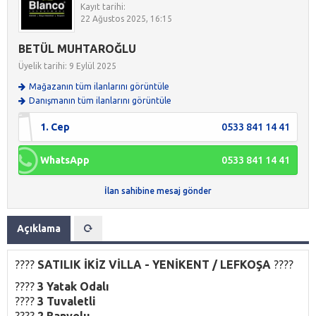
Kayıt tarihi:
22 Ağustos 2025, 16:15
BETÜL MUHTAROĞLU
Üyelik tarihi: 9 Eylül 2025
Mağazanın tüm ilanlarını görüntüle
Danışmanın tüm ilanlarını görüntüle
1. Cep
0533 841 14 41
WhatsApp
0533 841 14 41
İlan sahibine mesaj gönder
Açıklama
????
SATILIK İKİZ
VİLLA - YENİKENT / LEFKOŞA
????
????️
3 Yatak Odalı
????
3 Tuvaletli
????
2 Banyolu