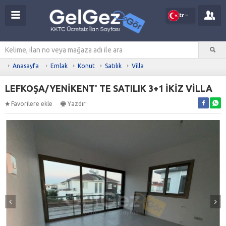
tr
Anasayfa
Emlak
Konut
Satılık
Villa
LEFKOŞA/YENİKENT' TE SATILIK 3+1 İKİZ VİLLA
Favorilere ekle
Yazdır