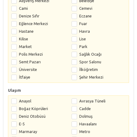
Alışveriş Merkezi
Belediye
Cami
Cemevi
Denize Sıfır
Eczane
Eğlence Merkezi
Fuar
Hastane
Havra
Kilise
Lise
Market
Park
Polis Merkezi
Sağlık Ocağı
Semt Pazarı
Spor Salonu
Üniversite
İlköğretim
İtfaiye
Şehir Merkezi
Ulaşım
Anayol
Avrasya Tüneli
Boğaz Köprüleri
Cadde
Deniz Otobüsü
Dolmuş
E-5
Havaalanı
Marmaray
Metro