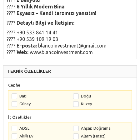
????️
6 Yıllık Modern Bina
????
Eşyasız - Kendi tarzınızı yansıtın!
????
Detaylı Bilgi ve İletişim:
???? +90 533 841 14 41
???? +90 539 109 19 03
????
E-posta:
blancoinvestment@gmail.com
????
Web:
www.blancoinvestment.com
TEKNİK ÖZELLİKLER
Cephe
Batı
Doğu
Güney
Kuzey
İç Özellikler
ADSL
Ahşap Doğrama
Akıllı Ev
Alarm (Hırsız)