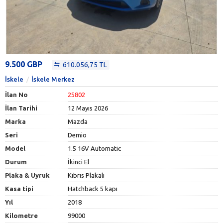
9.500 GBP
610.056,75 TL
İskele
İskele Merkez
İlan No
25802
İlan Tarihi
12 Mayıs 2026
Marka
Mazda
Seri
Demio
Model
1.5 16V Automatic
Durum
İkinci El
Plaka & Uyruk
Kıbrıs Plakalı
Kasa tipi
Hatchback 5 kapı
Yıl
2018
Kilometre
99000