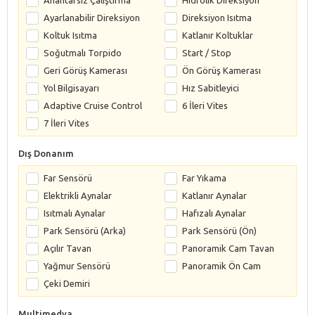
Ayarlanabilir Direksiyon
Direksiyon Isıtma
Koltuk Isıtma
Katlanır Koltuklar
Soğutmalı Torpido
Start / Stop
Geri Görüş Kamerası
Ön Görüş Kamerası
Yol Bilgisayarı
Hız Sabitleyici
Adaptive Cruise Control
6 İleri Vites
7 İleri Vites
Dış Donanım
Far Sensörü
Far Yıkama
Elektrikli Aynalar
Katlanır Aynalar
Isıtmalı Aynalar
Hafızalı Aynalar
Park Sensörü (Arka)
Park Sensörü (Ön)
Açılır Tavan
Panoramik Cam Tavan
Yağmur Sensörü
Panoramik Ön Cam
Çeki Demiri
Multimedya