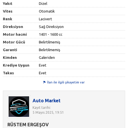
Yakıt
Dizel
Vites
Otomatik
Renk
Lacivert
Direksiyon
Sağ Direksiyon
Motor hacmi
1401 - 1600 cc
Motor Gücü
Belirtilmemiş
Garanti
Belirtilmemiş
Kimden
Galeriden
Krediye Uygun
Evet
Takas
Evet
İlan ile ilgili şikayetim var
Auto Market
Kayıt tarihi:
5 Mayıs 2025, 19:51
RÜSTEM ERGEŞOV