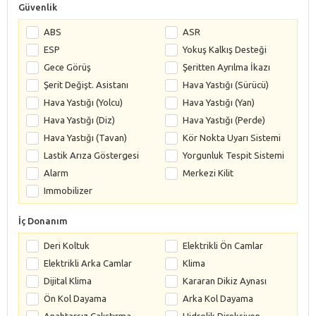
Güvenlik
ABS
ASR
ESP
Yokuş Kalkış Desteği
Gece Görüş
Şeritten Ayrılma İkazı
Şerit Değişt. Asistanı
Hava Yastığı (Sürücü)
Hava Yastığı (Yolcu)
Hava Yastığı (Yan)
Hava Yastığı (Diz)
Hava Yastığı (Perde)
Hava Yastığı (Tavan)
Kör Nokta Uyarı Sistemi
Lastik Arıza Göstergesi
Yorgunluk Tespit Sistemi
Alarm
Merkezi Kilit
Immobilizer
İç Donanım
Deri Koltuk
Elektrikli Ön Camlar
Elektrikli Arka Camlar
Klima
Dijital Klima
Kararan Dikiz Aynası
Ön Kol Dayama
Arka Kol Dayama
Anahtarsız Çalıştırma
Hidrolik Direksiyon