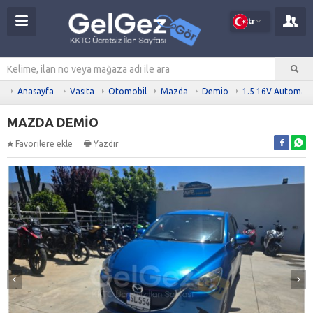
tr
Anasayfa
Vasıta
Otomobil
Mazda
Demio
1.5 16V Automati
MAZDA DEMİO
Favorilere ekle
Yazdır