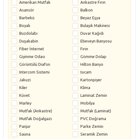
Amerikan Mutfak
Ankastre Fırın
Asansör
Balkon
Barbekü
Beyaz Eşya
Boyalı
Bulaşık Makinesi
Buzdolabı
Duvar Kağıdı
Duşakabin
Ebeveyn Banyosu
Fiber İnternet
Fırın
Giyinme Odası
Gömme Dolap
Görüntülü Diafon
Hilton Banyo
Intercom Sistemi
Isıcam
Jakuzi
Kartonpiyer
Kiler
Klima
Küvet
Laminat Zemin
Marley
Mobilya
Mutfak (Ankastre)
Mutfak (Laminat)
Mutfak Doğalgazı
PVC Doğrama
Panjur
Parke Zemin
Sauna
Seramik Zemin