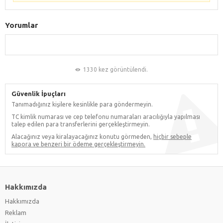
Yorumlar
1330 kez görüntülendi.
Güvenlik İpuçları
Tanımadığınız kişilere kesinlikle para göndermeyin.
TC kimlik numarası ve cep telefonu numaraları aracılığıyla yapılması
talep edilen para transferlerini gerçekleştirmeyin.
Alacağınız veya kiralayacağınız konutu görmeden,
hiçbir sebeple
kapora ve benzeri bir ödeme gerçekleştirmeyin.
Hakkımızda
Hakkımızda
Reklam