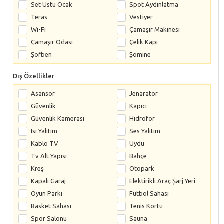
Set Üstü Ocak
Spot Aydınlatma
Teras
Vestiyer
Wi-Fi
Çamaşır Makinesi
Çamaşır Odası
Çelik Kapı
Şofben
Şömine
Dış Özellikler
Asansör
Jenaratör
Güvenlik
Kapıcı
Güvenlik Kamerası
Hidrofor
Isı Yalıtım
Ses Yalıtım
Kablo TV
Uydu
Tv Alt Yapısı
Bahçe
Kreş
Otopark
Kapalı Garaj
Elektirikli Araç Şarj Yeri
Oyun Parkı
Futbol Sahası
Basket Sahası
Tenis Kortu
Spor Salonu
Sauna