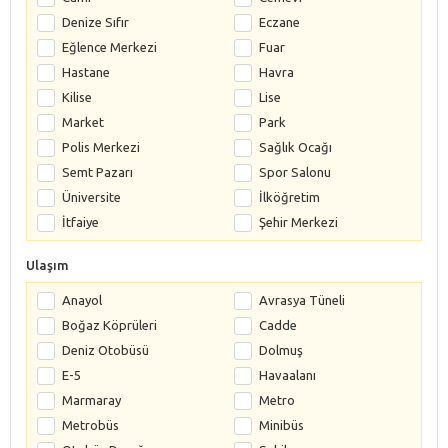
Denize Sıfır
Eczane
Eğlence Merkezi
Fuar
Hastane
Havra
Kilise
Lise
Market
Park
Polis Merkezi
Sağlık Ocağı
Semt Pazarı
Spor Salonu
Üniversite
İlköğretim
İtfaiye
Şehir Merkezi
Ulaşım
Anayol
Avrasya Tüneli
Boğaz Köprüleri
Cadde
Deniz Otobüsü
Dolmuş
E-5
Havaalanı
Marmaray
Metro
Metrobüs
Minibüs