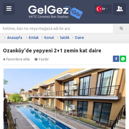
tr
Anasayfa
Emlak
Konut
Satılık
Daire
Ozanköy'de yepyeni 2+1 zemin kat daire
Favorilere ekle
Yazdır