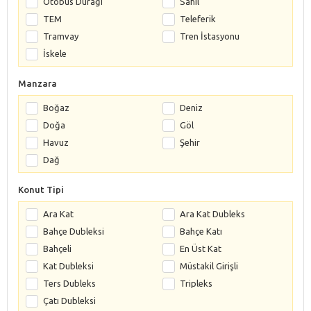
Otobüs Durağı
Sahil
TEM
Teleferik
Tramvay
Tren İstasyonu
İskele
Manzara
Boğaz
Deniz
Doğa
Göl
Havuz
Şehir
Dağ
Konut Tipi
Ara Kat
Ara Kat Dubleks
Bahçe Dubleksi
Bahçe Katı
Bahçeli
En Üst Kat
Kat Dubleksi
Müstakil Girişli
Ters Dubleks
Tripleks
Çatı Dubleksi