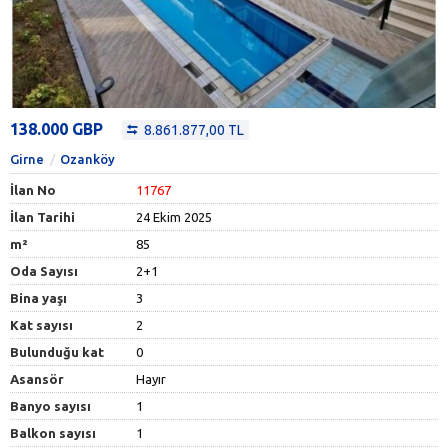
138.000 GBP
8.861.877,00 TL
Girne
Ozanköy
İlan No
11767
İlan Tarihi
24 Ekim 2025
m²
85
Oda Sayısı
2+1
Bina yaşı
3
Kat sayısı
2
Bulunduğu kat
0
Asansör
Hayır
Banyo sayısı
1
Balkon sayısı
1