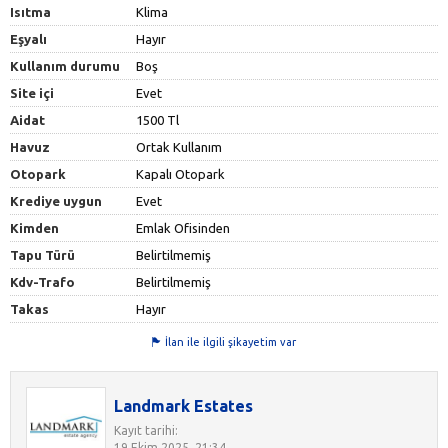
Isıtma
Klima
Eşyalı
Hayır
Kullanım durumu
Boş
Site içi
Evet
Aidat
1500 Tl
Havuz
Ortak Kullanım
Otopark
Kapalı Otopark
Krediye uygun
Evet
Kimden
Emlak Ofisinden
Tapu Türü
Belirtilmemiş
Kdv-Trafo
Belirtilmemiş
Takas
Hayır
İlan ile ilgili şikayetim var
Landmark Estates
Kayıt tarihi:
19 Ekim 2025, 21:34