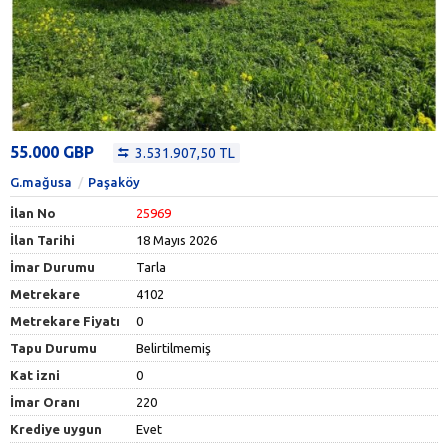
55.000 GBP
3.531.907,50 TL
G.mağusa
Paşaköy
İlan No
25969
İlan Tarihi
18 Mayıs 2026
İmar Durumu
Tarla
Metrekare
4102
Metrekare Fiyatı
0
Tapu Durumu
Belirtilmemiş
Kat izni
0
İmar Oranı
220
Krediye uygun
Evet