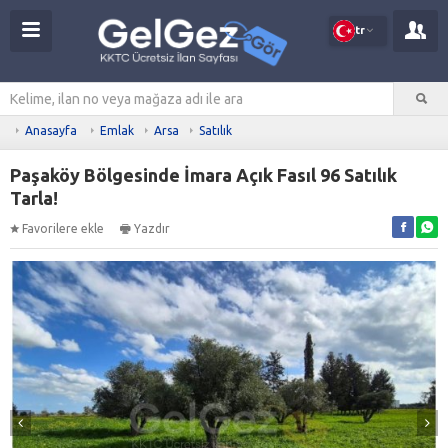
tr
Anasayfa
Emlak
Arsa
Satılık
Paşaköy Bölgesinde İmara Açık Fasıl 96 Satılık
Tarla!
Favorilere ekle
Yazdır