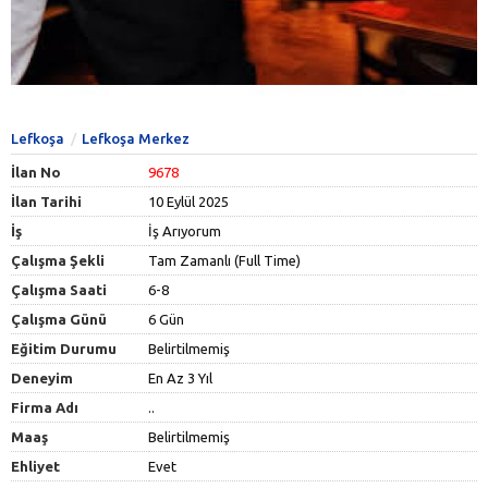
Lefkoşa
Lefkoşa Merkez
İlan No
9678
İlan Tarihi
10 Eylül 2025
İş
İş Arıyorum
Çalışma Şekli
Tam Zamanlı (Full Time)
Çalışma Saati
6-8
Çalışma Günü
6 Gün
Eğitim Durumu
Belirtilmemiş
Deneyim
En Az 3 Yıl
Firma Adı
..
Maaş
Belirtilmemiş
Ehliyet
Evet