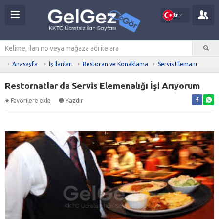
tr
Anasayfa
İş İlanları
Restoran ve Konaklama
Servis Elemanı
Restornatlar da Servis Elemenalığı İşi Arıyorum
Favorilere ekle
Yazdır