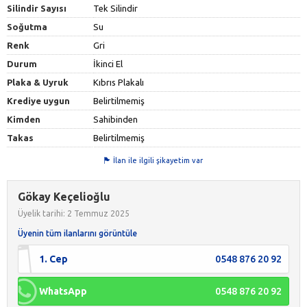
Silindir Sayısı
Tek Silindir
Soğutma
Su
Renk
Gri
Durum
İkinci El
Plaka & Uyruk
Kıbrıs Plakalı
Krediye uygun
Belirtilmemiş
Kimden
Sahibinden
Takas
Belirtilmemiş
İlan ile ilgili şikayetim var
Gökay Keçelioğlu
Üyelik tarihi: 2 Temmuz 2025
Üyenin tüm ilanlarını görüntüle
1. Cep
0548 876 20 92
WhatsApp
0548 876 20 92