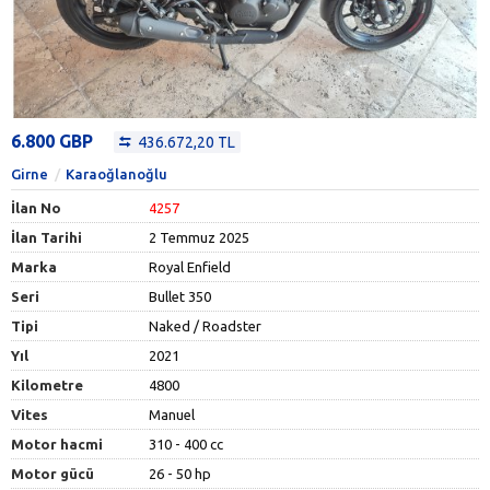
6.800 GBP
436.672,20 TL
Girne
Karaoğlanoğlu
İlan No
4257
İlan Tarihi
2 Temmuz 2025
Marka
Royal Enfield
Seri
Bullet 350
Tipi
Naked / Roadster
Yıl
2021
Kilometre
4800
Vites
Manuel
Motor hacmi
310 - 400 cc
Motor gücü
26 - 50 hp