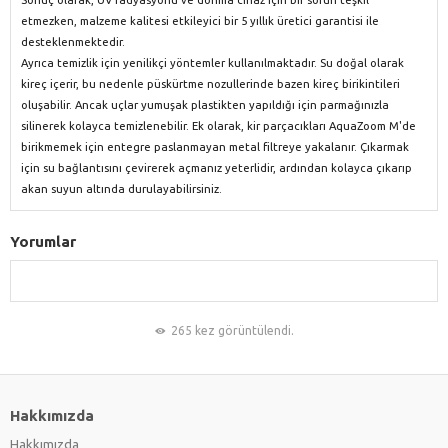
etmezken, malzeme kalitesi etkileyici bir 5 yıllık üretici garantisi ile
desteklenmektedir.
Ayrıca temizlik için yenilikçi yöntemler kullanılmaktadır. Su doğal olarak
kireç içerir, bu nedenle püskürtme nozullerinde bazen kireç birikintileri
oluşabilir. Ancak uçlar yumuşak plastikten yapıldığı için parmağınızla
silinerek kolayca temizlenebilir. Ek olarak, kir parçacıkları AquaZoom M'de
birikmemek için entegre paslanmayan metal filtreye yakalanır. Çıkarmak
için su bağlantısını çevirerek açmanız yeterlidir, ardından kolayca çıkarıp
akan suyun altında durulayabilirsiniz.
Yorumlar
265 kez görüntülendi.
Hakkımızda
Hakkımızda