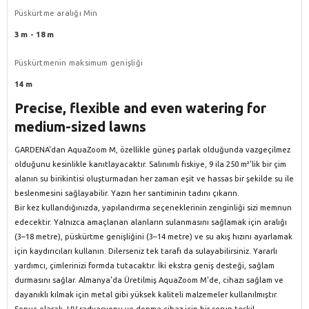
Püskürtme aralığı Min
3 m - 18 m
Püskürtmenin maksimum genişliği
14 m
Precise, flexible and even watering for
medium-sized lawns
GARDENA'dan AquaZoom M, özellikle güneş parlak olduğunda vazgeçilmez
olduğunu kesinlikle kanıtlayacaktır. Salınımlı fıskiye, 9 ila 250 m²'lik bir çim
alanın su birikintisi oluşturmadan her zaman eşit ve hassas bir şekilde su ile
beslenmesini sağlayabilir. Yazın her santiminin tadını çıkarın.
Bir kez kullandığınızda, yapılandırma seçeneklerinin zenginliği sizi memnun
edecektir. Yalnızca amaçlanan alanların sulanmasını sağlamak için aralığı
(3–18 metre), püskürtme genişliğini (3–14 metre) ve su akış hızını ayarlamak
için kaydırıcıları kullanın. Dilerseniz tek tarafı da sulayabilirsiniz. Yararlı
yardımcı, çimlerinizi formda tutacaktır. İki ekstra geniş desteği, sağlam
durmasını sağlar. Almanya’da Üretilmiş AquaZoom M'de, cihazı sağlam ve
dayanıklı kılmak için metal gibi yüksek kaliteli malzemeler kullanılmıştır.
Sonuç olarak, UV radyasyonu ve donma cihaz için bir sorun teşkil