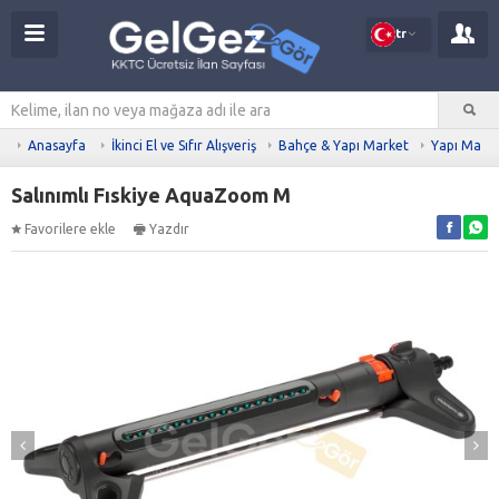
tr
Anasayfa
İkinci El ve Sıfır Alışveriş
Bahçe & Yapı Market
Yapı Malz
Salınımlı Fıskiye AquaZoom M
Favorilere ekle
Yazdır