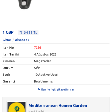
1 GBP
64,22 TL
Girne
Alsancak
İlan No
7256
İlan Tarihi
4 Ağustos 2025
Kimden
Mağazadan
Durum
Sıfır
Stok
10 Adet ve Üzeri
Garanti
Belirtilmemiş
İlan ile ilgili şikayetim var
Mediterranean Homen Garden
Kayıt tarihi: