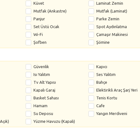
Küvet
Laminat Zemin
Mutfak (Ankastre)
Mutfak (Laminat)
Panjur
Parke Zemin
Set Üstü Ocak
Spot Aydınlatma
Wi-Fi
Çamaşır Makinesi
Şofben
Şömine
Güvenlik
Kapıcı
Isı Yalıtım
Ses Yalıtım
Tv Alt Yapısı
Bahçe
Kapalı Garaj
Elektirikli Araç Şarj Yeri
Basket Sahası
Tenis Kortu
Hamam
Cafe
Su Deposu
Yangın Merdiveni
Açık)
Yüzme Havuzu (Kapalı)