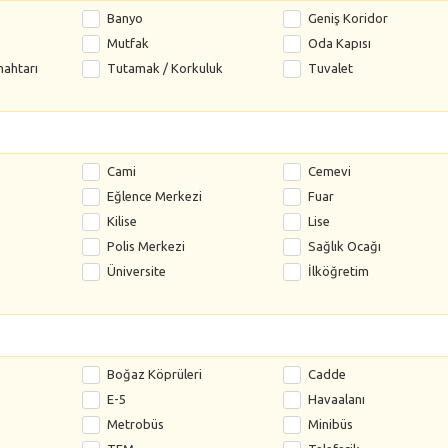
Banyo
Geniş Koridor
Mutfak
Oda Kapısı
nahtarı
Tutamak / Korkuluk
Tuvalet
Cami
Cemevi
Eğlence Merkezi
Fuar
Kilise
Lise
Polis Merkezi
Sağlık Ocağı
Üniversite
İlköğretim
Boğaz Köprüleri
Cadde
E-5
Havaalanı
Metrobüs
Minibüs