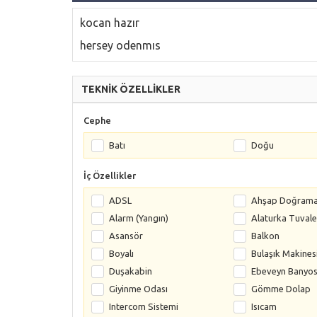
kocan hazır
hersey odenmıs
TEKNİK ÖZELLİKLER
Cephe
Batı
Doğu
İç Özellikler
ADSL
Ahşap Doğram
Alarm (Yangın)
Alaturka Tuvale
Asansör
Balkon
Boyalı
Bulaşık Makines
Duşakabin
Ebeveyn Banyo
Giyinme Odası
Gömme Dolap
Intercom Sistemi
Isıcam