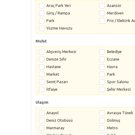
Araç Park Yeri
Asansör
Giriş / Rampa
Merdiven
Park
Priz / Elektrik A
Yüzme Havuzu
Muhit
Alışveriş Merkezi
Belediye
Denize Sıfır
Eczane
Hastane
Havra
Market
Park
Semt Pazarı
Spor Salonu
İtfaiye
Şehir Merkezi
Ulaşım
Anayol
Avrasya Tüneli
Deniz Otobüsü
Dolmuş
Marmaray
Metro