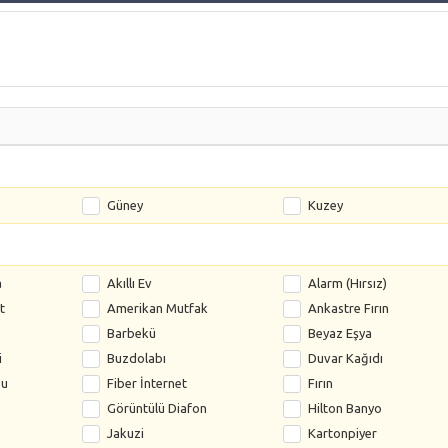
Güney
Kuzey
a
Akıllı Ev
Alarm (Hırsız)
t
Amerikan Mutfak
Ankastre Fırın
Barbekü
Beyaz Eşya
i
Buzdolabı
Duvar Kağıdı
su
Fiber İnternet
Fırın
Görüntülü Diafon
Hilton Banyo
Jakuzi
Kartonpiyer