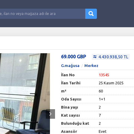
69.000 GBP
4.430.938,50 TL
G.mağusa
Merkez
İlan No
13545
İlan Tarihi
25 Kasım 2025
m²
60
Oda Sayısı
1+1
Bina yaşı
2
Kat sayısı
7
Bulunduğu kat
2
Asansör
Evet