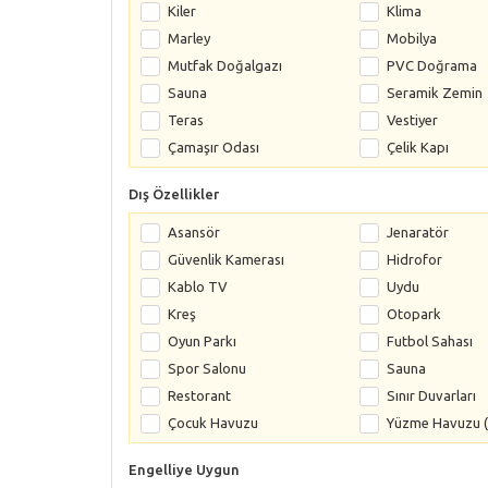
Kiler
Klima
Marley
Mobilya
Mutfak Doğalgazı
PVC Doğrama
Sauna
Seramik Zemin
Teras
Vestiyer
Çamaşır Odası
Çelik Kapı
Dış Özellikler
Asansör
Jenaratör
Güvenlik Kamerası
Hidrofor
Kablo TV
Uydu
Kreş
Otopark
Oyun Parkı
Futbol Sahası
Spor Salonu
Sauna
Restorant
Sınır Duvarları
Çocuk Havuzu
Yüzme Havuzu (
Engelliye Uygun