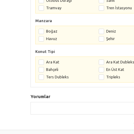
Otobüs Durağı
Sahil
Tramvay
Tren İstasyonu
Manzara
Boğaz
Deniz
Havuz
Şehir
Konut Tipi
Ara Kat
Ara Kat Dublek
Bahçeli
En Üst Kat
Ters Dubleks
Tripleks
Yorumlar