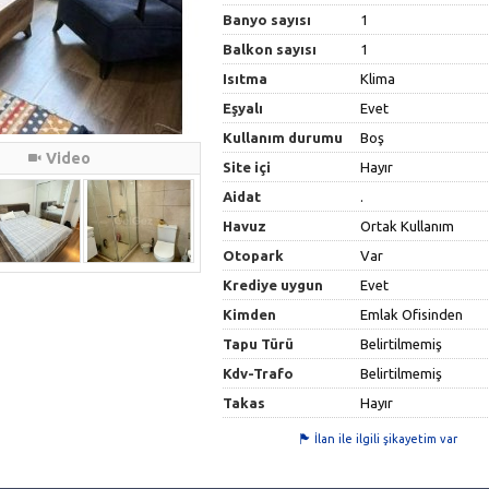
Banyo sayısı
1
Balkon sayısı
1
Isıtma
Klima
Eşyalı
Evet
Kullanım durumu
Boş
Video
Site içi
Hayır
Aidat
.
Havuz
Ortak Kullanım
Otopark
Var
Krediye uygun
Evet
Kimden
Emlak Ofisinden
Tapu Türü
Belirtilmemiş
Kdv-Trafo
Belirtilmemiş
Takas
Hayır
İlan ile ilgili şikayetim var