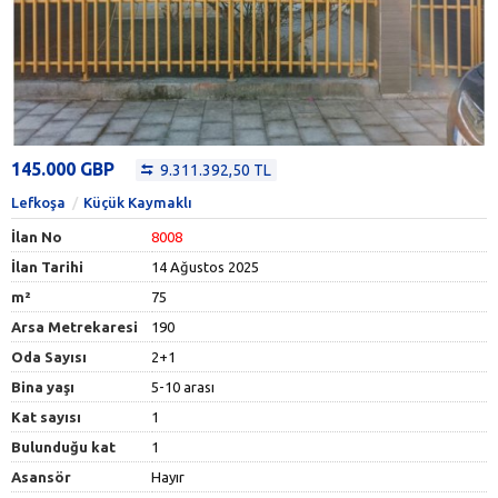
145.000 GBP
9.311.392,50 TL
Lefkoşa
Küçük Kaymaklı
İlan No
8008
İlan Tarihi
14 Ağustos 2025
m²
75
Arsa Metrekaresi
190
Oda Sayısı
2+1
Bina yaşı
5-10 arası
Kat sayısı
1
Bulunduğu kat
1
Asansör
Hayır