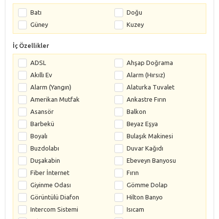
Batı
Doğu
Güney
Kuzey
İç Özellikler
ADSL
Ahşap Doğrama
Akıllı Ev
Alarm (Hırsız)
Alarm (Yangın)
Alaturka Tuvalet
Amerikan Mutfak
Ankastre Fırın
Asansör
Balkon
Barbekü
Beyaz Eşya
Boyalı
Bulaşık Makinesi
Buzdolabı
Duvar Kağıdı
Duşakabin
Ebeveyn Banyosu
Fiber İnternet
Fırın
Giyinme Odası
Gömme Dolap
Görüntülü Diafon
Hilton Banyo
Intercom Sistemi
Isıcam