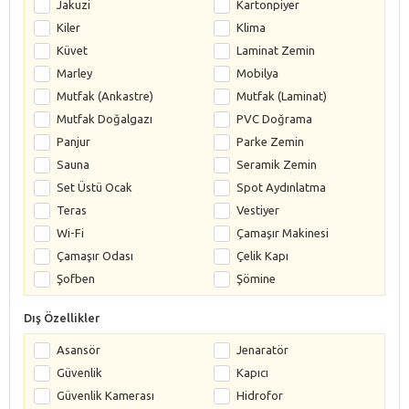
Jakuzi
Kartonpiyer
Kiler
Klima
Küvet
Laminat Zemin
Marley
Mobilya
Mutfak (Ankastre)
Mutfak (Laminat)
Mutfak Doğalgazı
PVC Doğrama
Panjur
Parke Zemin
Sauna
Seramik Zemin
Set Üstü Ocak
Spot Aydınlatma
Teras
Vestiyer
Wi-Fi
Çamaşır Makinesi
Çamaşır Odası
Çelik Kapı
Şofben
Şömine
Dış Özellikler
Asansör
Jenaratör
Güvenlik
Kapıcı
Güvenlik Kamerası
Hidrofor