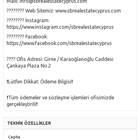
Maili: info@sbrealestatecyprus.com
????‍???? Web Sitemiz: www.sbrealestatecyprus.com
????‍???? İnstagram:
https://www.instagram.com/sbrealestatecyprus
????‍???? Facebook:
https://www.facebook.com/sbrealestatecyprus
???? Ofis Adresi: Girne / Karaoğlanoğlu Caddesi
Çankaya Plaza No.2
❗️Lütfen Dikkat: Ödeme Bilgisi❗️
❗️Tüm ödemeler ve sözleşme işlemleri ofisimizde
gerçekleştirili❗️
TEKNİK ÖZELLİKLER
Cephe