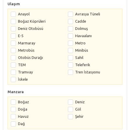
Ulaşım
Anayol
Avrasya Tüneli
Boğaz Köprüleri
Cadde
Deniz Otobüsü
Dolmuş
E-5
Havaalanı
Marmaray
Metro
Metrobüs
Minibüs
Otobüs Durağı
Sahil
TEM
Teleferik
Tramvay
Tren İstasyonu
İskele
Manzara
Boğaz
Deniz
Doğa
Göl
Havuz
Şehir
Dağ