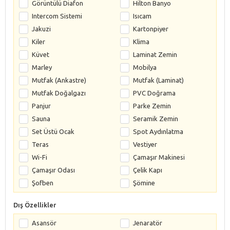
Görüntülü Diafon
Hilton Banyo
Intercom Sistemi
Isıcam
Jakuzi
Kartonpiyer
Kiler
Klima
Küvet
Laminat Zemin
Marley
Mobilya
Mutfak (Ankastre)
Mutfak (Laminat)
Mutfak Doğalgazı
PVC Doğrama
Panjur
Parke Zemin
Sauna
Seramik Zemin
Set Üstü Ocak
Spot Aydınlatma
Teras
Vestiyer
Wi-Fi
Çamaşır Makinesi
Çamaşır Odası
Çelik Kapı
Şofben
Şömine
Dış Özellikler
Asansör
Jenaratör