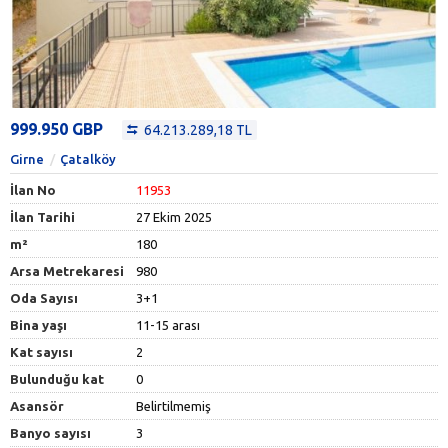
999.950 GBP
64.213.289,18 TL
Girne
Çatalköy
İlan No
11953
İlan Tarihi
27 Ekim 2025
m²
180
Arsa Metrekaresi
980
Oda Sayısı
3+1
Bina yaşı
11-15 arası
Kat sayısı
2
Bulunduğu kat
0
Asansör
Belirtilmemiş
Banyo sayısı
3