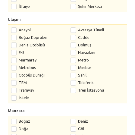
İtfaiye
Şehir Merkezi
Ulaşım
Anayol
Avrasya Tüneli
Boğaz Köprüleri
Cadde
Deniz Otobüsü
Dolmuş
E-5
Havaalanı
Marmaray
Metro
Metrobüs
Minibüs
Otobüs Durağı
Sahil
TEM
Teleferik
Tramvay
Tren İstasyonu
İskele
Manzara
Boğaz
Deniz
Doğa
Göl