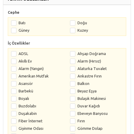
Cephe
Batı
Doğu
Güney
Kuzey
İç Özellikler
ADSL
Ahşap Doğrama
Akıllı Ev
Alarm (Hırsız)
Alarm (Yangın)
Alaturka Tuvalet
Amerikan Mutfak
Ankastre Fırın
Asansör
Balkon
Barbekü
Beyaz Eşya
Boyalı
Bulaşık Makinesi
Buzdolabı
Duvar Kağıdı
Duşakabin
Ebeveyn Banyosu
Fiber İnternet
Fırın
Giyinme Odası
Gömme Dolap