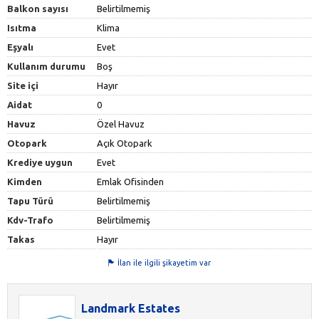
Balkon sayısı
Belirtilmemiş
Isıtma
Klima
Eşyalı
Evet
Kullanım durumu
Boş
Site içi
Hayır
Aidat
0
Havuz
Özel Havuz
Otopark
Açık Otopark
Krediye uygun
Evet
Kimden
Emlak Ofisinden
Tapu Türü
Belirtilmemiş
Kdv-Trafo
Belirtilmemiş
Takas
Hayır
İlan ile ilgili şikayetim var
Landmark Estates