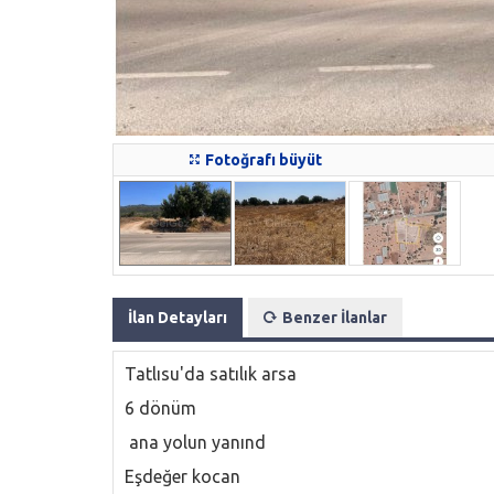
Fotoğrafı büyüt
İlan Detayları
Benzer İlanlar
Tatlısu'da satılık arsa
6 dönüm
ana yolun yanınd
Eşdeğer kocan