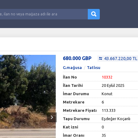
680.000 GBP
43.667.220,00 TL
G.mağusa
Tatlısu
İlan No
10332
İlan Tarihi
20 Eylül 2025
İmar Durumu
Konut
Metrekare
6
Metrekare Fiyatı
113.333
Tapu Durumu
Eşdeğer Koçanlı
Kat izni
0
İmar Oranı
35