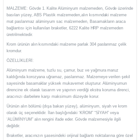
MALZEME: Gövde 1. Kalite Alüminyum malzemeden, Gövde üzerinde
basılan yüzey, ABS Plastik malzemeden,alın kısmındaki malzeme
mat paslanmaz alüminyum sac malzemeden, Basamakların araca
bağlantısı için kullanılan braketler, 6222 Kalite HRP malzemeden
üretrilmektedir.
Krom ürünün alın kısmındaki malzeme parlak 304 paslanmaz çelik
kromdur.
ÖZELLİKLERİ:
Alüminyum malzeme, tuzlu su, çamur, buz ve yağmura maruz
kaldığında korozyana uğramaz, paslanmaz. Malzemeye verilen şekil
sayesinde basamaklar yüksek mukavemet oluşturur. Alüminyumun
direncine ek olarak tasarım ve yapının verdiği ekstra koruma direnci,
aracınızı darbelere karşı maksimum düzeyde korur.
Ürünün alın bölümü (dışa bakan yüzey), alüminyum, siyah ve krom
olarak üç seçeneklidir. İlan başlığındaki ‘KROM” “SİYAH” veya
‘ALÜMİNYUM” alın rengini ifade eder. Gövde malzemesiyle ilgili
değildir.
Braketler, aracınızın şasesindeki orijinal bağlantı noktalarına göre özel