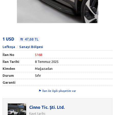
1 USD
47,68 TL
Lefkoşa
Sanayi Bölgesi
İlan No
5168
İlan Tarihi
8 Temmuz 2025
Kimden
Mağazadan
Durum
Sıfır
Garanti
İlan ile ilgili şikayetim var
Cinno Tic. Şti. Ltd.
Kayıt tarihi: