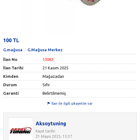
100 TL
G.mağusa
G.Mağusa Merkez
İlan No
13063
İlan Tarihi
21 Kasım 2025
Kimden
Mağazadan
Durum
Sıfır
Garanti
Belirtilmemiş
İlan ile ilgili şikayetim var
Aksoytuning
Kayıt tarihi:
21 Mayıs 2025, 15:37