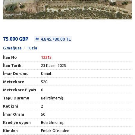
75.000 GBP
4.845.780,00 TL
G.mağusa
Tuzla
İlan No
13315
İlan Tarihi
23 Kasım 2025
İmar Durumu
Konut
Metrekare
520
Metrekare Fiyatı
0
Tapu Durumu
Belirtilmemiş
Kat izni
2
İmar Oranı
50
Krediye uygun
Belirtilmemiş
Kimden
Emlak Ofisinden