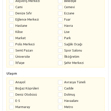
Alışveriş Merkezi
Belediye
Cami
Cemevi
Denize Sıfır
Eczane
Eğlence Merkezi
Fuar
Hastane
Havra
Kilise
Lise
Market
Park
Polis Merkezi
Sağlık Ocağı
Semt Pazarı
Spor Salonu
Üniversite
İlköğretim
İtfaiye
Şehir Merkezi
Ulaşım
Anayol
Avrasya Tüneli
Boğaz Köprüleri
Cadde
Deniz Otobüsü
Dolmuş
E-5
Havaalanı
Marmaray
Metro