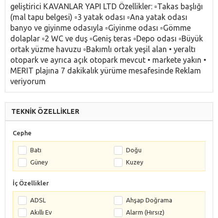
geliştirici KAVANLAR YAPI LTD Özellikler: ▫️Takas başlığı
(mal tapu belgesi) ▫️3 yatak odası ▫️Ana yatak odası
banyo ve giyinme odasıyla ▫️Giyinme odası ▫️Gömme
dolaplar ▫️2 WC ve duş ▫️Geniş teras ▫️Depo odası ▫️Büyük
ortak yüzme havuzu ▫️Bakımlı ortak yeşil alan • yeraltı
otopark ve ayrıca açık otopark mevcut • markete yakın •
MERIT plajına 7 dakikalık yürüme mesafesinde Reklam
veriyorum
TEKNİK ÖZELLİKLER
Cephe
Batı
Doğu
Güney
Kuzey
İç Özellikler
ADSL
Ahşap Doğrama
Akıllı Ev
Alarm (Hırsız)