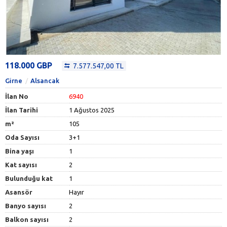
118.000 GBP
7.577.547,00 TL
Girne
Alsancak
İlan No
6940
İlan Tarihi
1 Ağustos 2025
m²
105
Oda Sayısı
3+1
Bina yaşı
1
Kat sayısı
2
Bulunduğu kat
1
Asansör
Hayır
Banyo sayısı
2
Balkon sayısı
2