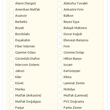
Alarm (Yangın)
Alaturka Tuvalet
Amerikan Mutfak
Ankastre Fırın
Asansör
Balkon
Barbekü
Beyaz Eşya
Boyalı
Bulaşık Makinesi
Buzdolabı
Duvar Kağıdı
Duşakabin
Ebeveyn Banyosu
Fiber İnternet
Fırın
Giyinme Odası
Gömme Dolap
Görüntülü Diafon
Hilton Banyo
Intercom Sistemi
Isıcam
Jakuzi
Kartonpiyer
Kiler
Klima
Küvet
Laminat Zemin
Marley
Mobilya
Mutfak (Ankastre)
Mutfak (Laminat)
Mutfak Doğalgazı
PVC Doğrama
Panjur
Parke Zemin