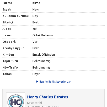
Isıtma
Klima
Eşyalı
Hayır
Kullanım durumu
Boş
Site içi
Evet
Aidat
Yok
Havuz
Ortak Kullanım
Otopark
Var
Krediye uygun
Evet
Kimden
Emlak Ofisinden
Tapu Türü
Belirtilmemiş
Kdv-Trafo
Belirtilmemiş
Takas
Hayır
İlan ile ilgili şikayetim var
Henry Charles Estates
Kayıt tarihi:
22 Temmuz 2025, 16:57