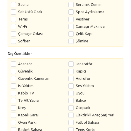
Sauna
Seramik Zemin
Set Üstü Ocak
Spot Aydınlatma
Teras
Vestiyer
Wi-Fi
Çamaşır Makinesi
Çamaşır Odası
Çelik Kapı
Şofben
Şömine
Dış Özellikler
Asansör
Jenaratör
Güvenlik
Kapıcı
Güvenlik Kamerası
Hidrofor
Isı Yalıtım
Ses Yalıtım
Kablo TV
Uydu
Tv Alt Yapısı
Bahçe
Kreş
Otopark
Kapalı Garaj
Elektirikli Araç Şarj Yeri
Oyun Parkı
Futbol Sahası
Basket Sahası
Tenis Kortu