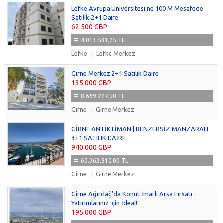
Lefke Avrupa Üniversitesi’ne 100 M Mesafede
Satılık 2+1 Daire
62.500 GBP
4.013.531,25 TL
Lefke
Lefke Merkez
Girne Merkez 2+1 Satılık Daire
135.000 GBP
8.669.227,50 TL
Girne
Girne Merkez
GİRNE ANTİK LİMAN | BENZERSİZ MANZARALI
3+1 SATILIK DAİRE
940.000 GBP
60.363.510,00 TL
Girne
Girne Merkez
Girne Ağırdağ’da Konut İmarlı Arsa Fırsatı -
Yatırımlarınız İçin İdeal!
195.000 GBP