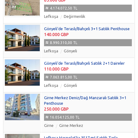
65.000 GBP
4.174.072,50 TL
Lefkoşa
Değirmenlik
Gönyeli’de Teraslı/Bahçeli 3+1 Satılık Penthouse
140.000 GBP
8.990.310,00 TL
Lefkoşa
Gönyeli
Gönyeli’de Teraslı/Bahçeli Satılık 2+1 Daireler
110.000 GBP
7.063.815,00 TL
Lefkoşa
Gönyeli
Girne Merkez Deniz/Dağ Manzaralı Satılık 3+1
Penthouse
250.000 GBP
16.054.125,00 TL
Girne
Girne Merkez
Lefkoşa Haspolat’ta 3517 m² Satılık Tarla