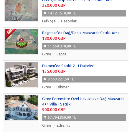
220.000 GBP
14.127.630,00 TL
Lefkoşa
Haspolat
Başpınar’da Dağ/Deniz Manzaralı Satılık Arsa
180.000 GBP
11.558.970,00 TL
Girne
Lapta
Dikmen’de Satılık 2+1 Daireler
135.000 GBP
8.669.227,50 TL
Girne
Dikmen
Girne Edremit'te Özel Havuzlu ve Dağ Manzaralı
4+1 Villa - Satılık!
900.000 GBP
57.794.850,00 TL
Girne
Edremit