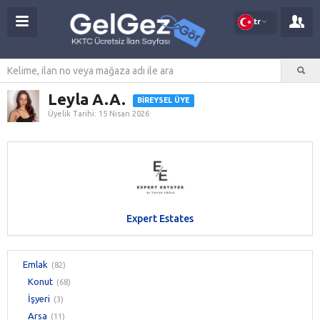
tr
Leyla A.A.
BIREYSEL ÜYE
Üyelik Tarihi: 15 Nisan 2026
Expert Estates
Emlak
(82)
Konut
(68)
İşyeri
(3)
Arsa
(11)