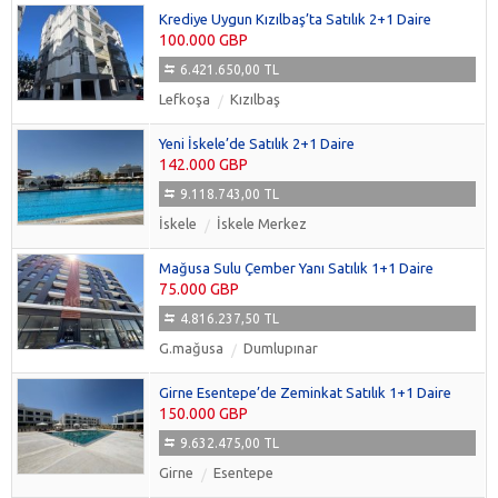
Krediye Uygun Kızılbaş’ta Satılık 2+1 Daire
100.000 GBP
6.421.650,00 TL
Lefkoşa
Kızılbaş
Yeni İskele’de Satılık 2+1 Daire
142.000 GBP
9.118.743,00 TL
İskele
İskele Merkez
Mağusa Sulu Çember Yanı Satılık 1+1 Daire
75.000 GBP
4.816.237,50 TL
G.mağusa
Dumlupınar
Girne Esentepe’de Zeminkat Satılık 1+1 Daire
150.000 GBP
9.632.475,00 TL
Girne
Esentepe