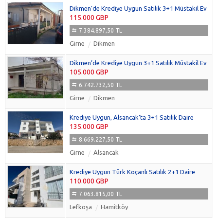
Dikmen’de Krediye Uygun Satılık 3+1 Müstakil Ev
115.000 GBP
7.384.897,50 TL
Girne
Dikmen
Dikmen’de Krediye Uygun 3+1 Satılık Müstakil Ev
105.000 GBP
6.742.732,50 TL
Girne
Dikmen
Krediye Uygun, Alsancak’ta 3+1 Satılık Daire
135.000 GBP
8.669.227,50 TL
Girne
Alsancak
Krediye Uygun Türk Koçanlı Satılık 2+1 Daire
110.000 GBP
7.063.815,00 TL
Lefkoşa
Hamitköy