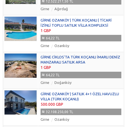
12.522.217,50 TL
Girne
Ağırdağ
GİRNE OZANKÖY | TÜRK KOÇANLI | TİCARİ
İZİNLİ TOPLU SATILIK VİLLA KOMPLEKSİ
1 GBP
64,22 TL
Girne
Ozanköy
GİRNE CİKLOS’TA TÜRK KOÇANLI İMARLI DENİZ
MANZARALI SATILIK ARSA
1 GBP
64,22 TL
Girne
Doğanköy
GİRNE OZANKÖY | SATILIK 4+1 ÖZEL HAVUZLU
VİLLA (TÜRK KOÇANLI)
500.000 GBP
32.108.250,00 TL
Girne
Ozanköy