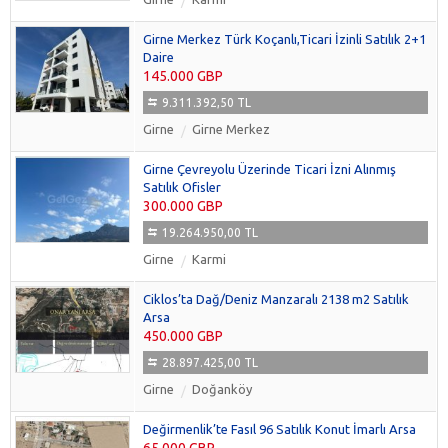
Girne Merkez Türk Koçanlı,Ticari İzinli Satılık 2+1
Daire
145.000 GBP
9.311.392,50 TL
Girne
Girne Merkez
Girne Çevreyolu Üzerinde Ticari İzni Alınmış
Satılık Ofisler
300.000 GBP
19.264.950,00 TL
Girne
Karmi
Ciklos’ta Dağ/Deniz Manzaralı 2138 m2 Satılık
Arsa
450.000 GBP
28.897.425,00 TL
Girne
Doğanköy
Değirmenlik’te Fasıl 96 Satılık Konut İmarlı Arsa