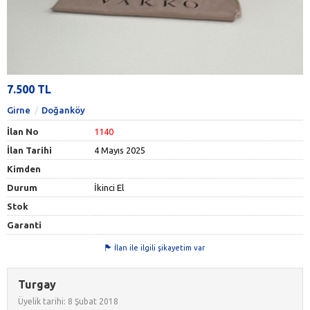
7.500 TL
Girne
Doğanköy
İlan No
1140
İlan Tarihi
4 Mayıs 2025
Kimden
Durum
İkinci El
Stok
Garanti
İlan ile ilgili şikayetim var
Turgay
Üyelik tarihi: 8 Şubat 2018