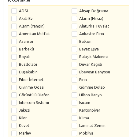
ADSL
Ahşap Doğrama
Akıllı Ev
Alarm (Hırsız)
Alarm (Yangın)
Alaturka Tuvalet
Amerikan Mutfak
Ankastre Fırın
Asansör
Balkon
Barbekü
Beyaz Eşya
Boyalı
Bulaşık Makinesi
Buzdolabı
Duvar Kağıdı
Duşakabin
Ebeveyn Banyosu
Fiber İnternet
Fırın
Giyinme Odası
Gömme Dolap
Görüntülü Diafon
Hilton Banyo
Intercom Sistemi
Isıcam
Jakuzi
Kartonpiyer
Kiler
Klima
Küvet
Laminat Zemin
Marley
Mobilya