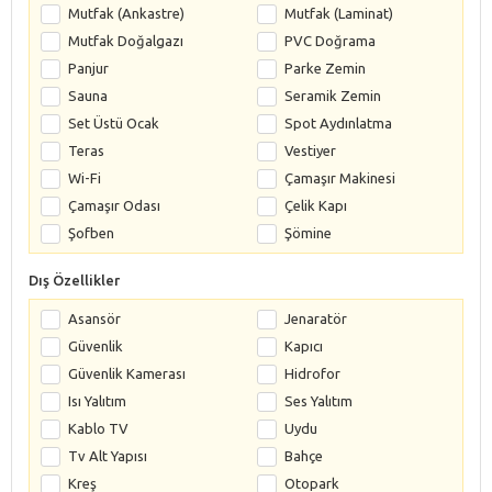
Mutfak (Ankastre)
Mutfak (Laminat)
Mutfak Doğalgazı
PVC Doğrama
Panjur
Parke Zemin
Sauna
Seramik Zemin
Set Üstü Ocak
Spot Aydınlatma
Teras
Vestiyer
Wi-Fi
Çamaşır Makinesi
Çamaşır Odası
Çelik Kapı
Şofben
Şömine
Dış Özellikler
Asansör
Jenaratör
Güvenlik
Kapıcı
Güvenlik Kamerası
Hidrofor
Isı Yalıtım
Ses Yalıtım
Kablo TV
Uydu
Tv Alt Yapısı
Bahçe
Kreş
Otopark