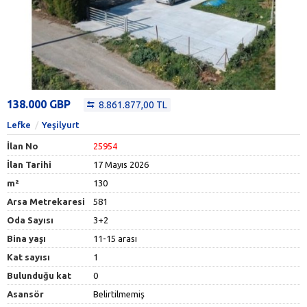
138.000 GBP
8.861.877,00 TL
Lefke
Yeşilyurt
İlan No
25954
İlan Tarihi
17 Mayıs 2026
m²
130
Arsa Metrekaresi
581
Oda Sayısı
3+2
Bina yaşı
11-15 arası
Kat sayısı
1
Bulunduğu kat
0
Asansör
Belirtilmemiş