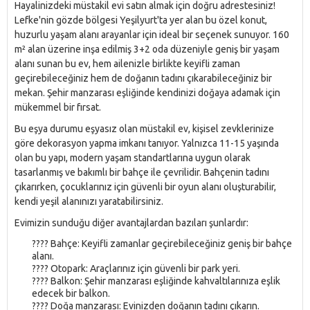
Hayalinizdeki müstakil evi satın almak için doğru adrestesiniz!
Lefke'nin gözde bölgesi Yeşilyurt'ta yer alan bu özel konut,
huzurlu yaşam alanı arayanlar için ideal bir seçenek sunuyor. 160
m² alan üzerine inşa edilmiş 3+2 oda düzeniyle geniş bir yaşam
alanı sunan bu ev, hem ailenizle birlikte keyifli zaman
geçirebileceğiniz hem de doğanın tadını çıkarabileceğiniz bir
mekan. Şehir manzarası eşliğinde kendinizi doğaya adamak için
mükemmel bir fırsat.
Bu eşya durumu eşyasız olan müstakil ev, kişisel zevklerinize
göre dekorasyon yapma imkanı tanıyor. Yalnızca 11-15 yaşında
olan bu yapı, modern yaşam standartlarına uygun olarak
tasarlanmış ve bakımlı bir bahçe ile çevrilidir. Bahçenin tadını
çıkarırken, çocuklarınız için güvenli bir oyun alanı oluşturabilir,
kendi yeşil alanınızı yaratabilirsiniz.
Evimizin sunduğu diğer avantajlardan bazıları şunlardır:
???? Bahçe: Keyifli zamanlar geçirebileceğiniz geniş bir bahçe
alanı.
???? Otopark: Araçlarınız için güvenli bir park yeri.
????️ Balkon: Şehir manzarası eşliğinde kahvaltılarınıza eşlik
edecek bir balkon.
???? Doğa manzarası: Evinizden doğanın tadını çıkarın.