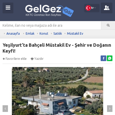
tr
Anasayfa
Emlak
Konut
Satılık
Müstakil Ev
Yeşilyurt'ta Bahçeli Müstakil Ev - Şehir ve Doğanın
Keyfi!
Favorilere ekle
Yazdır